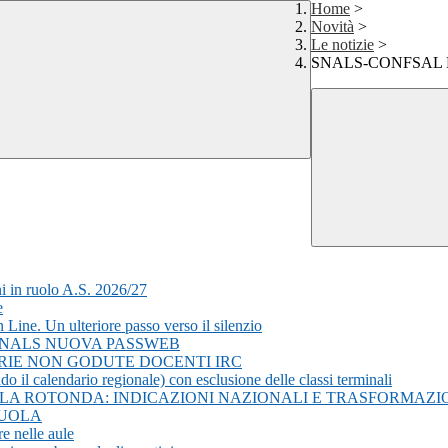
Home
>
Novità
>
Le notizie
>
SNALS-CONFSAL 
i in ruolo A.S. 2026/27
e
ine. Un ulteriore passo verso il silenzio
 SNALS NUOVA PASSWEB
ERIE NON GODUTE DOCENTI IRC
o il calendario regionale) con esclusione delle classi terminali
OLA ROTONDA: INDICAZIONI NAZIONALI E TRASFORMAZ
CUOLA
e nelle aule