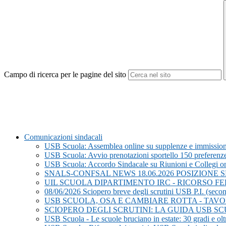
Campo di ricerca per le pagine del sito
Comunicazioni sindacali
USB Scuola: Assemblea online su supplenze e immission
USB Scuola: Avvio prenotazioni sportello 150 preferenz
USB Scuola: Accordo Sindacale su Riunioni e Collegi on L
SNALS-CONFSAL NEWS 18.06.2026 POSIZIONE
UIL SCUOLA DIPARTIMENTO IRC - RICORSO F
08/06/2026 Sciopero breve degli scrutini USB P.I. (second
USB SCUOLA, OSA E CAMBIARE ROTTA - TAV
SCIOPERO DEGLI SCRUTINI: LA GUIDA USB S
USB Scuola - Le scuole bruciano in estate: 30 gradi e oltr