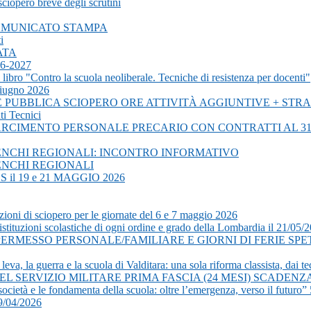
ciopero breve degli scrutini
- COMUNICATO STAMPA
i
ATA
6-2027
bro "Contro la scuola neoliberale. Tecniche di resistenza per docenti"
giugno 2026
PUBBLICA SCIOPERO ORE ATTIVITÀ AGGIUNTIVE + STRAO
i Tecnici
RCIMENTO PERSONALE PRECARIO CON CONTRATTI AL 31
ENCHI REGIONALI: INCONTRO INFORMATIVO
ENCHI REGIONALI
l 19 e 21 MAGGIO 2026
ioni di sciopero per le giornate del 6 e 7 maggio 2026
stituzioni scolastiche di ogni ordine e grado della Lombardia il 21/05/
I PERMESSO PERSONALE/FAMILIARE E GIORNI DI FERIE SP
, la guerra e la scuola di Valditara: una sola riforma classista, dai tec
L SERVIZIO MILITARE PRIMA FASCIA (24 MESI) SCADENZA
ocietà e le fondamenta della scuola: oltre l’emergenza, verso il futuro
9/04/2026