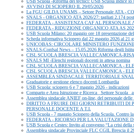
USB Scuola -Riforma dei tecnici: USB Scuola indice lo s
AVVISO DI SCIOPERO IL 29/05/2026
La FGU GILDA UNAMS – Setore Personale ATA 
SNALS - ORGANICO ATA 2026/27: tagliati 2.174 post
FEDERATA - ASSISTENZA CAF AL PERSONALE 
FEDERATA - RIDUZIONE ORGANICO ATA AS 202
USB Scuola Milano: 20 maggio ore 18 presentazione del li
Scheda informativa Sciopero dal 22 maggio 2026 al 21 
UNICOBAS: CIRCOLARE MINISTERO FUNZIONE 
SNALS-Confsal News – 15.05.2026 Riforma degli Istitut
CISL SCUOLA BRESCIA VALLECAMONICA-RISA
SNALS MI -Elenchi regionali docenti in attesa nomina
CISL SCUOLA BRESCIA VALLECAMONICA - EL
CISL SCUOLA BRESCIA VALLECAMONICA - EL
ASSEMBLEA SINDACALE TERRITORIALE SNALS i
Graduatorie e gestione elenco docenti Lombardia
USB Scuola: sciopero 6 e 7 maggio 2026 - indicazioni
Comparto e Area Istruzione e Ricerca_ Settore Scuola_ az
Assemblea sindacale ANIEF on-line, del personale delle i
DIRITTO A FRUIRE DEI GIORNI RETRIBUITI D
PERSONALE DOCENTE A T.I.
USB Scuola - 7 maggio Sciopero della Scuola. Contro la leva
FEDERATA - RICORSO PER LA VALUTAZIONE DE
USB Scuola e Cestes: Invito al convegno “La crisi della s
Assemblea sindacale Provinciale FLC CGIL Brescia il 2