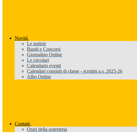
Novità
Le notizie
Bandi e Concorsi
Giornalino Online
Le circolari
Calendario eventi
Calendari consigli di classe - scrutini a.s. 2025-26
Albo Online
Contatti
Orari della segreteria