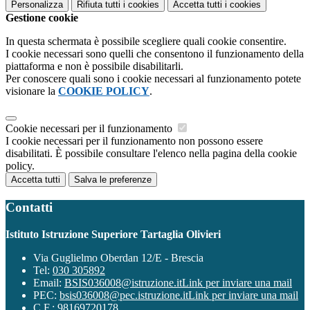
Personalizza
Rifiuta tutti
i cookies
Accetta tutti
i cookies
Gestione cookie
In questa schermata è possibile scegliere quali cookie consentire.
I cookie necessari sono quelli che consentono il funzionamento della
piattaforma e non è possibile disabilitarli.
Per conoscere quali sono i cookie necessari al funzionamento potete
visionare la
COOKIE POLICY
.
Cookie necessari per il funzionamento
I cookie necessari per il funzionamento non possono essere
disabilitati. È possibile consultare l'elenco nella pagina della cookie
policy.
Accetta tutti
Salva le preferenze
Contatti
Istituto Istruzione Superiore Tartaglia Olivieri
Via Guglielmo Oberdan 12/E - Brescia
Tel:
030 305892
Email:
BSIS036008@istruzione.it
Link per inviare una mail
PEC:
bsis036008@pec.istruzione.it
Link per inviare una mail
C.F.: 98169720178