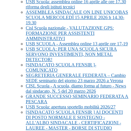
USB Scuola: assemblea online 16 aprile alle ore 17.30
riforma degli istituti tecnici
ASSEMBLEA SINDACALE ON LINE UNICOBAS
SCUOLA MERCOLEDÌ 15 APRILE 2026 h 14.30-
19.30
Cisl Scuola nazionale - VALUTAZIONE GPS:
FORMAZIONE PER ASSISTENTI
AMMINISTRATIVI
USB SCUOLA - Assemblea online 13 aprile ore 17-19
USB SCUOLA: PER UNA SCUOLA SICURA
SERVONO INVESTIMENTI, NON METAL
DETECTOR!
[SINDACATO SCUOLA FENSIR ]-
COMUNICATO
SEGRETERIA GENERALE FEDERATA – Cambio
SEDE seminario del giorno 23 marzo 2026 a Verona
CISL Scuola - A scuola, diamo forma al futuro - News
dal sindacato, N. 5 del 20 marzo 2026
GRANDE SUCCESSO SEMINARIO FEDERATA A
PESCARA
USB Scuola: apertura sportello mobilità 2026/27
[SINDACATO SCUOLA FENSIR ] AI DOCENTI
DI POSTO NORMALE E SOSTEGNO -
ALL'ALBO SINDACALE - CERTIFICAZIONI -
LAUREE - MASTER - BORSE DI STUDIO