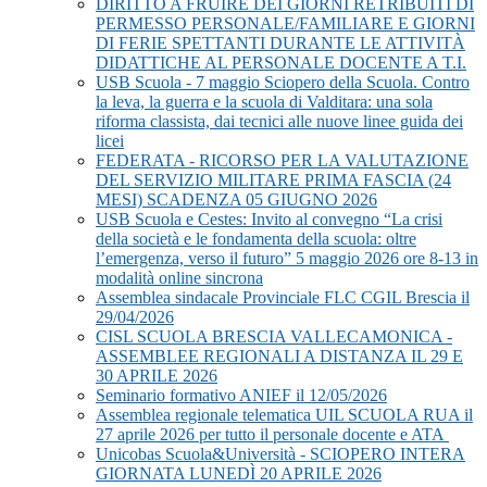
DIRITTO A FRUIRE DEI GIORNI RETRIBUITI DI
PERMESSO PERSONALE/FAMILIARE E GIORNI
DI FERIE SPETTANTI DURANTE LE ATTIVITÀ
DIDATTICHE AL PERSONALE DOCENTE A T.I.
USB Scuola - 7 maggio Sciopero della Scuola. Contro
la leva, la guerra e la scuola di Valditara: una sola
riforma classista, dai tecnici alle nuove linee guida dei
licei
FEDERATA - RICORSO PER LA VALUTAZIONE
DEL SERVIZIO MILITARE PRIMA FASCIA (24
MESI) SCADENZA 05 GIUGNO 2026
USB Scuola e Cestes: Invito al convegno “La crisi
della società e le fondamenta della scuola: oltre
l’emergenza, verso il futuro” 5 maggio 2026 ore 8-13 in
modalità online sincrona
Assemblea sindacale Provinciale FLC CGIL Brescia il
29/04/2026
CISL SCUOLA BRESCIA VALLECAMONICA -
ASSEMBLEE REGIONALI A DISTANZA IL 29 E
30 APRILE 2026
Seminario formativo ANIEF il 12/05/2026
Assemblea regionale telematica UIL SCUOLA RUA il
27 aprile 2026 per tutto il personale docente e ATA
Unicobas Scuola&Università - SCIOPERO INTERA
GIORNATA LUNEDÌ 20 APRILE 2026