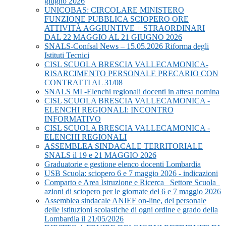
giugno 2026
UNICOBAS: CIRCOLARE MINISTERO
FUNZIONE PUBBLICA SCIOPERO ORE
ATTIVITÀ AGGIUNTIVE + STRAORDINARI
DAL 22 MAGGIO AL 21 GIUGNO 2026
SNALS-Confsal News – 15.05.2026 Riforma degli
Istituti Tecnici
CISL SCUOLA BRESCIA VALLECAMONICA-
RISARCIMENTO PERSONALE PRECARIO CON
CONTRATTI AL 31/08
SNALS MI -Elenchi regionali docenti in attesa nomina
CISL SCUOLA BRESCIA VALLECAMONICA -
ELENCHI REGIONALI: INCONTRO
INFORMATIVO
CISL SCUOLA BRESCIA VALLECAMONICA -
ELENCHI REGIONALI
ASSEMBLEA SINDACALE TERRITORIALE
SNALS il 19 e 21 MAGGIO 2026
Graduatorie e gestione elenco docenti Lombardia
USB Scuola: sciopero 6 e 7 maggio 2026 - indicazioni
Comparto e Area Istruzione e Ricerca_ Settore Scuola_
azioni di sciopero per le giornate del 6 e 7 maggio 2026
Assemblea sindacale ANIEF on-line, del personale
delle istituzioni scolastiche di ogni ordine e grado della
Lombardia il 21/05/2026