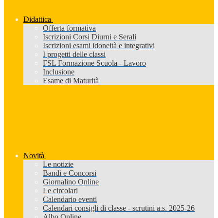
Didattica
Offerta formativa
Iscrizioni Corsi Diurni e Serali
Iscrizioni esami idoneità e integrativi
I progetti delle classi
FSL Formazione Scuola - Lavoro
Inclusione
Esame di Maturità
Novità
Le notizie
Bandi e Concorsi
Giornalino Online
Le circolari
Calendario eventi
Calendari consigli di classe - scrutini a.s. 2025-26
Albo Online