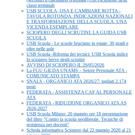
classi terminali
USB SCUOLA, OSA E CAMBIARE ROTTA -
TAVOLA ROTONDA: INDICAZIONI NAZIONALI
E TRASFORMAZIONE DELLA SCUOLA. UNA
VICENDA ESEMPLARE
SCIOPERO DEGLI SCRUTINI: LA GUIDA USB
SCUOLA
USB Scuola - Le scuole bruciano in estate: 30 gradi e
oltre nelle aule
USB Scuola -Riforma dei tecnici: USB Scuola indice
lo sciopero breve degli scrutini
AVVISO DI SCIOPERO IL 29/05/2026
La FGU GILDA UNAMS – Setore Personale ATA -
COMUNICATO STAMPA
SNALS - ORGANICO ATA 2026/27: tagliati 2.174
posti
FEDERATA - ASSISTENZA CAF AL PERSONALE
ATA
FEDERATA - RIDUZIONE ORGANICO ATA AS
2026-2027
USB Scuola Milano: 20 maggio ore 18 presentazione
del libro "Contro la scuola neoliberale. Tecniche di
resistenza per docenti"
Scheda informativa Sciopero dal 22 maggio 2026 al 21