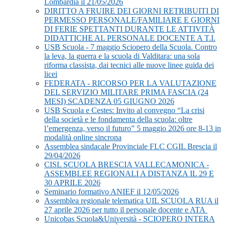
Lombardia il 21/05/2026
DIRITTO A FRUIRE DEI GIORNI RETRIBUITI DI
PERMESSO PERSONALE/FAMILIARE E GIORNI
DI FERIE SPETTANTI DURANTE LE ATTIVITÀ
DIDATTICHE AL PERSONALE DOCENTE A T.I.
USB Scuola - 7 maggio Sciopero della Scuola. Contro
la leva, la guerra e la scuola di Valditara: una sola
riforma classista, dai tecnici alle nuove linee guida dei
licei
FEDERATA - RICORSO PER LA VALUTAZIONE
DEL SERVIZIO MILITARE PRIMA FASCIA (24
MESI) SCADENZA 05 GIUGNO 2026
USB Scuola e Cestes: Invito al convegno “La crisi
della società e le fondamenta della scuola: oltre
l’emergenza, verso il futuro” 5 maggio 2026 ore 8-13 in
modalità online sincrona
Assemblea sindacale Provinciale FLC CGIL Brescia il
29/04/2026
CISL SCUOLA BRESCIA VALLECAMONICA -
ASSEMBLEE REGIONALI A DISTANZA IL 29 E
30 APRILE 2026
Seminario formativo ANIEF il 12/05/2026
Assemblea regionale telematica UIL SCUOLA RUA il
27 aprile 2026 per tutto il personale docente e ATA
Unicobas Scuola&Università - SCIOPERO INTERA