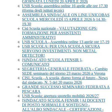
GIORNATA LUNEDÌ 20 APRILE 2026
USB Scuola: assemblea online 16 aprile alle ore 17.30
riforma degli istituti tecnici
ASSEMBLEA SINDACALE ON LINE UNICOBAS
SCUOLA MERCOLEDÌ 15 APRILE 2026 h 14.30-
19.30
Cisl Scuola nazionale - VALUTAZIONE GPS:
FORMAZIONE PER ASSISTENTI
AMMINISTRATIVI
USB SCUOLA - Assemblea online 13 aprile ore 17-19
USB SCUOLA: PER UNA SCUOLA SICURA
SERVONO INVESTIMENTI, NON METAL
DETECTOR!
[SINDACATO SCUOLA FENSIR ]-
COMUNICATO
SEGRETERIA GENERALE FEDERATA – Cambio
SEDE seminario del giorno 23 marzo 2026 a Verona
CISL Scuola - A scuola, diamo forma al futuro - News
dal sindacato, N. 5 del 20 marzo 2026
GRANDE SUCCESSO SEMINARIO FEDERATA A
PESCARA
USB Scuola: apertura sportello mobilità 2026/27
[SINDACATO SCUOLA FENSIR ] AI DOCENTI
DI POSTO NORMALE E SOSTEGNO -
ALL'ALBO SINDACALE - CERTIFICAZIONI -