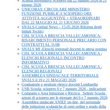
Scheda informativa Sciopero dal 22 maggio 2026 al 21
giugno 2026
UNICOBAS: CIRCOLARE MINISTERO
FUNZIONE PUBBLICA SCIOPERO ORE
ATTIVITÀ AGGIUNTIVE + STRAORDINARI
DAL 22 MAGGIO AL 21 GIUGNO 2026
SNALS-Confsal News – 15.05.2026 Riforma degli
Istituti Tecnici
CISL SCUOLA BRESCIA VALLECAMONICA-
RISARCIMENTO PERSONALE PRECARIO CON
CONTRATTI AL 31/08
SNALS MI -Elenchi regionali docenti in attesa nomina
CISL SCUOLA BRESCIA VALLECAMONICA -
ELENCHI REGIONALI: INCONTRO
INFORMATIVO
CISL SCUOLA BRESCIA VALLECAMONICA -
ELENCHI REGIONALI
ASSEMBLEA SINDACALE TERRITORIALE
SNALS il 19 e 21 MAGGIO 2026
Graduatorie e gestione elenco docenti Lombardia
USB Scuola: sciopero 6 e 7 maggio 2026 - indicazioni
Comparto e Area Istruzione e Ricerca_ Settore Scuola_
azioni di sciopero per le giornate del 6 e 7 maggio 2026
Assemblea sindacale ANIEF on-line, del personale
delle istituzioni scolastiche di ogni ordine e grado della