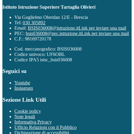
Istituto Istruzione Superiore Tartaglia Olivieri
Via Guglielmo Oberdan 12/E - Brescia
Tel:
030 305892
Email:
BSIS036008@istruzione.it
Link per inviare una mail
PEC:
bsis036008@pec.istruzione.it
Link per inviare una mail
C.F.: 98169720178
Cod. meccanografico: BSIS036008
Codice univoco: UF6OBL
Codice IPA5 istsc_bsis036008
Seguici su
Youtube
Instagram
Sezione Link Utili
Cookie policy
Note legali
Informativa Privacy
Ufficio Relazioni con il Pubblico
Dichiarazione di accessibilità