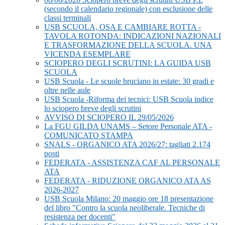
(secondo il calendario regionale) con esclusione delle
classi terminali
USB SCUOLA, OSA E CAMBIARE ROTTA -
TAVOLA ROTONDA: INDICAZIONI NAZIONALI
E TRASFORMAZIONE DELLA SCUOLA. UNA
VICENDA ESEMPLARE
SCIOPERO DEGLI SCRUTINI: LA GUIDA USB
SCUOLA
USB Scuola - Le scuole bruciano in estate: 30 gradi e
oltre nelle aule
USB Scuola -Riforma dei tecnici: USB Scuola indice
lo sciopero breve degli scrutini
AVVISO DI SCIOPERO IL 29/05/2026
La FGU GILDA UNAMS – Setore Personale ATA -
COMUNICATO STAMPA
SNALS - ORGANICO ATA 2026/27: tagliati 2.174
posti
FEDERATA - ASSISTENZA CAF AL PERSONALE
ATA
FEDERATA - RIDUZIONE ORGANICO ATA AS
2026-2027
USB Scuola Milano: 20 maggio ore 18 presentazione
del libro "Contro la scuola neoliberale. Tecniche di
resistenza per docenti"