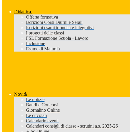
Didattica
Offerta formativa
Iscrizioni Corsi Diurni e Serali
Iscrizioni esami idoneità e integrativi
I progetti delle classi
FSL Formazione Scuola - Lavoro
Inclusione
Esame di Maturità
Novità
Le notizie
Bandi e Concorsi
Giornalino Online
Le circolari
Calendario eventi
Calendari consigli di classe - scrutini a.s. 2025-26
Albo Online