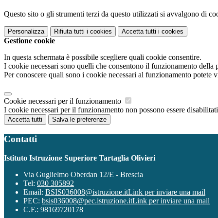
Questo sito o gli strumenti terzi da questo utilizzati si avvalgono di coo
Personalizza
Rifiuta tutti
i cookies
Accetta tutti
i cookies
Gestione cookie
In questa schermata è possibile scegliere quali cookie consentire.
I cookie necessari sono quelli che consentono il funzionamento della pi
Per conoscere quali sono i cookie necessari al funzionamento potete v
Cookie necessari per il funzionamento
I cookie necessari per il funzionamento non possono essere disabilitati.
Accetta tutti
Salva le preferenze
Contatti
Istituto Istruzione Superiore Tartaglia Olivieri
Via Guglielmo Oberdan 12/E - Brescia
Tel:
030 305892
Email:
BSIS036008@istruzione.it
Link per inviare una mail
PEC:
bsis036008@pec.istruzione.it
Link per inviare una mail
C.F.: 98169720178