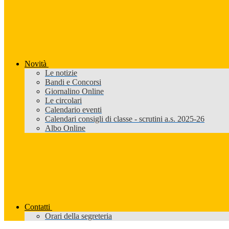
Novità
Le notizie
Bandi e Concorsi
Giornalino Online
Le circolari
Calendario eventi
Calendari consigli di classe - scrutini a.s. 2025-26
Albo Online
Contatti
Orari della segreteria