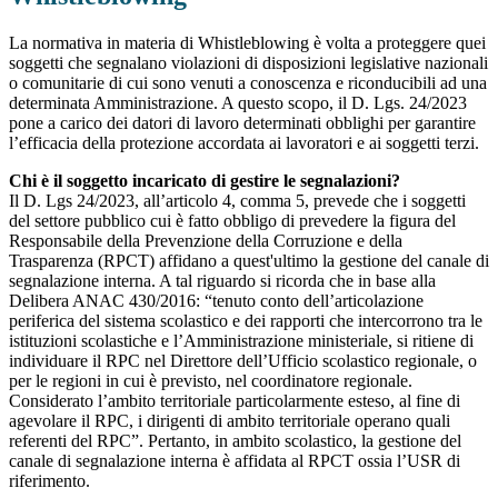
La normativa in materia di Whistleblowing è volta a proteggere quei
soggetti che segnalano violazioni di disposizioni legislative nazionali
o comunitarie di cui sono venuti a conoscenza e riconducibili ad una
determinata Amministrazione. A questo scopo, il D. Lgs. 24/2023
pone a carico dei datori di lavoro determinati obblighi per garantire
l’efficacia della protezione accordata ai lavoratori e ai soggetti terzi.
Chi è il soggetto incaricato di gestire le segnalazioni?
Il D. Lgs 24/2023, all’articolo 4, comma 5, prevede che i soggetti
del settore pubblico cui è fatto obbligo di prevedere la figura del
Responsabile della Prevenzione della Corruzione e della
Trasparenza (RPCT) affidano a quest'ultimo la gestione del canale di
segnalazione interna. A tal riguardo si ricorda che in base alla
Delibera ANAC 430/2016: “tenuto conto dell’articolazione
periferica del sistema scolastico e dei rapporti che intercorrono tra le
istituzioni scolastiche e l’Amministrazione ministeriale, si ritiene di
individuare il RPC nel Direttore dell’Ufficio scolastico regionale, o
per le regioni in cui è previsto, nel coordinatore regionale.
Considerato l’ambito territoriale particolarmente esteso, al fine di
agevolare il RPC, i dirigenti di ambito territoriale operano quali
referenti del RPC”. Pertanto, in ambito scolastico, la gestione del
canale di segnalazione interna è affidata al RPCT ossia l’USR di
riferimento.