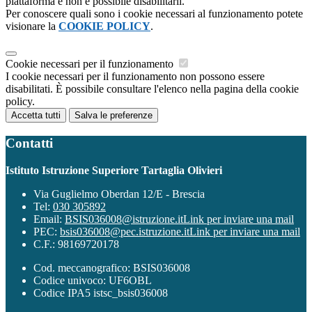
piattaforma e non è possibile disabilitarli.
Per conoscere quali sono i cookie necessari al funzionamento potete
visionare la
COOKIE POLICY
.
Cookie necessari per il funzionamento
I cookie necessari per il funzionamento non possono essere
disabilitati. È possibile consultare l'elenco nella pagina della cookie
policy.
Accetta tutti
Salva le preferenze
Contatti
Istituto Istruzione Superiore Tartaglia Olivieri
Via Guglielmo Oberdan 12/E - Brescia
Tel:
030 305892
Email:
BSIS036008@istruzione.it
Link per inviare una mail
PEC:
bsis036008@pec.istruzione.it
Link per inviare una mail
C.F.: 98169720178
Cod. meccanografico: BSIS036008
Codice univoco: UF6OBL
Codice IPA5 istsc_bsis036008