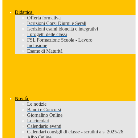
Didattica
Offerta formativa
Iscrizioni Corsi Diurni e Serali
Iscrizioni esami idoneità e integrativi
I progetti delle classi
FSL Formazione Scuola - Lavoro
Inclusione
Esame di Maturità
Novità
Le notizie
Bandi e Concorsi
Giornalino Online
Le circolari
Calendario eventi
Calendari consigli di classe - scrutini a.s. 2025-26
Albo Online