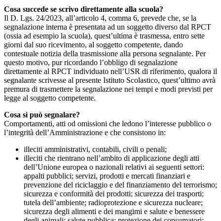
Cosa succede se scrivo direttamente alla scuola?
Il D. Lgs. 24/2023, all’articolo 4, comma 6, prevede che, se la
segnalazione interna è presentata ad un soggetto diverso dal RPCT
(ossia ad esempio la scuola), quest’ultima è trasmessa, entro sette
giorni dal suo ricevimento, al soggetto competente, dando
contestuale notizia della trasmissione alla persona segnalante. Per
questo motivo, pur ricordando l’obbligo di segnalazione
direttamente al RPCT individuato nell’USR di riferimento, qualora il
segnalante scrivesse al presente Istituto Scolastico, quest’ultimo avrà
premura di trasmettere la segnalazione nei tempi e modi previsti per
legge al soggetto competente.
Cosa si può segnalare?
Comportamenti, atti od omissioni che ledono l’interesse pubblico o
l’integrità dell’Amministrazione e che consistono in:
illeciti amministrativi, contabili, civili o penali;
illeciti che rientrano nell’ambito di applicazione degli atti
dell’Unione europea o nazionali relativi ai seguenti settori:
appalti pubblici; servizi, prodotti e mercati finanziari e
prevenzione del riciclaggio e del finanziamento del terrorismo;
sicurezza e conformità dei prodotti; sicurezza dei trasporti;
tutela dell’ambiente; radioprotezione e sicurezza nucleare;
sicurezza degli alimenti e dei mangimi e salute e benessere
degli animali; salute pubblica; protezione dei consumatori;