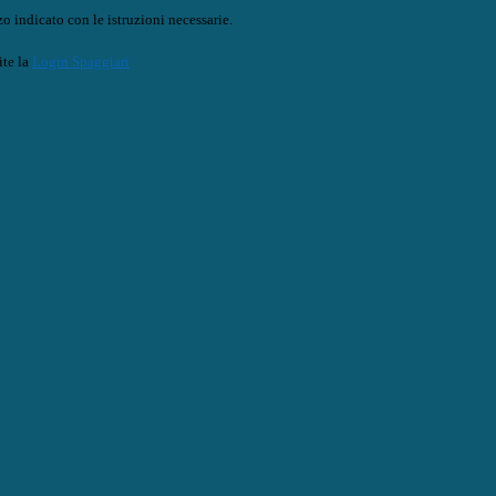
o indicato con le istruzioni necessarie.
ite la
Login Spaggiari