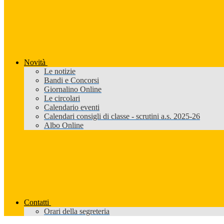
Novità
Le notizie
Bandi e Concorsi
Giornalino Online
Le circolari
Calendario eventi
Calendari consigli di classe - scrutini a.s. 2025-26
Albo Online
Contatti
Orari della segreteria