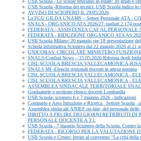
USB Scuola - Le scuole bruciano in estate: 30 gradi e oltr
USB Scuola -Riforma dei tecnici: USB Scuola indice lo s
AVVISO DI SCIOPERO IL 29/05/2026
La FGU GILDA UNAMS – Setore Personale ATA 
SNALS - ORGANICO ATA 2026/27: tagliati 2.174 post
FEDERATA - ASSISTENZA CAF AL PERSONALE 
FEDERATA - RIDUZIONE ORGANICO ATA AS 202
USB Scuola Milano: 20 maggio ore 18 presentazione del li
Scheda informativa Sciopero dal 22 maggio 2026 al 21 
UNICOBAS: CIRCOLARE MINISTERO FUNZIONE 
SNALS-Confsal News – 15.05.2026 Riforma degli Istitut
CISL SCUOLA BRESCIA VALLECAMONICA-RISA
SNALS MI -Elenchi regionali docenti in attesa nomina
CISL SCUOLA BRESCIA VALLECAMONICA - EL
CISL SCUOLA BRESCIA VALLECAMONICA - EL
ASSEMBLEA SINDACALE TERRITORIALE SNALS i
Graduatorie e gestione elenco docenti Lombardia
USB Scuola: sciopero 6 e 7 maggio 2026 - indicazioni
Comparto e Area Istruzione e Ricerca_ Settore Scuola_ az
Assemblea sindacale ANIEF on-line, del personale delle i
DIRITTO A FRUIRE DEI GIORNI RETRIBUITI D
PERSONALE DOCENTE A T.I.
USB Scuola - 7 maggio Sciopero della Scuola. Contro la leva
FEDERATA - RICORSO PER LA VALUTAZIONE DE
USB Scuola e Cestes: Invito al convegno “La crisi della s