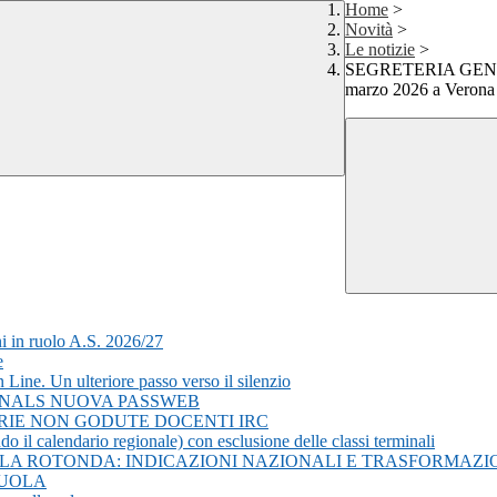
Home
>
Novità
>
Le notizie
>
SEGRETERIA GENER
marzo 2026 a Verona
i in ruolo A.S. 2026/27
e
ine. Un ulteriore passo verso il silenzio
 SNALS NUOVA PASSWEB
ERIE NON GODUTE DOCENTI IRC
o il calendario regionale) con esclusione delle classi terminali
OLA ROTONDA: INDICAZIONI NAZIONALI E TRASFORMAZ
CUOLA