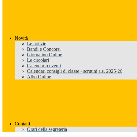
Novità
Le notizie
Bandi e Concorsi
Giornalino Online
Le circolari
Calendario eventi
Calendari consigli di classe - scrutini a.s. 2025-26
Albo Online
Contatti
Orari della segreteria