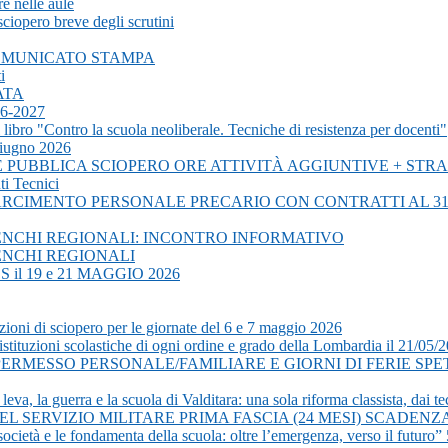
e nelle aule
ciopero breve degli scrutini
- COMUNICATO STAMPA
i
ATA
6-2027
bro "Contro la scuola neoliberale. Tecniche di resistenza per docenti"
giugno 2026
PUBBLICA SCIOPERO ORE ATTIVITÀ AGGIUNTIVE + STRAO
i Tecnici
RCIMENTO PERSONALE PRECARIO CON CONTRATTI AL 31
ENCHI REGIONALI: INCONTRO INFORMATIVO
ENCHI REGIONALI
l 19 e 21 MAGGIO 2026
ioni di sciopero per le giornate del 6 e 7 maggio 2026
stituzioni scolastiche di ogni ordine e grado della Lombardia il 21/05/
I PERMESSO PERSONALE/FAMILIARE E GIORNI DI FERIE SP
, la guerra e la scuola di Valditara: una sola riforma classista, dai tec
L SERVIZIO MILITARE PRIMA FASCIA (24 MESI) SCADENZA
ocietà e le fondamenta della scuola: oltre l’emergenza, verso il futuro