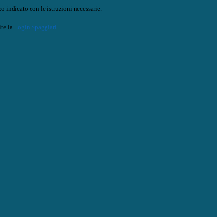
o indicato con le istruzioni necessarie.
ite la
Login Spaggiari