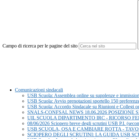
Campo di ricerca per le pagine del sito
Comunicazioni sindacali
USB Scuola: Assemblea online su supplenze e immission
USB Scuola: Avvio prenotazioni sportello 150 preferenz
USB Scuola: Accordo Sindacale su Riunioni e Collegi on L
SNALS-CONFSAL NEWS 18.06.2026 POSIZIONE
UIL SCUOLA DIPARTIMENTO IRC - RICORSO F
08/06/2026 Sciopero breve degli scrutini USB P.I. (second
USB SCUOLA, OSA E CAMBIARE ROTTA - TAV
SCIOPERO DEGLI SCRUTINI: LA GUIDA USB S