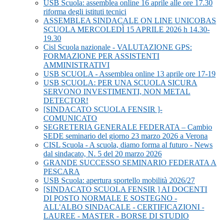
USB Scuola: assemblea online 16 aprile alle ore 17.30
riforma degli istituti tecnici
ASSEMBLEA SINDACALE ON LINE UNICOBAS
SCUOLA MERCOLEDÌ 15 APRILE 2026 h 14.30-
19.30
Cisl Scuola nazionale - VALUTAZIONE GPS:
FORMAZIONE PER ASSISTENTI
AMMINISTRATIVI
USB SCUOLA - Assemblea online 13 aprile ore 17-19
USB SCUOLA: PER UNA SCUOLA SICURA
SERVONO INVESTIMENTI, NON METAL
DETECTOR!
[SINDACATO SCUOLA FENSIR ]-
COMUNICATO
SEGRETERIA GENERALE FEDERATA – Cambio
SEDE seminario del giorno 23 marzo 2026 a Verona
CISL Scuola - A scuola, diamo forma al futuro - News
dal sindacato, N. 5 del 20 marzo 2026
GRANDE SUCCESSO SEMINARIO FEDERATA A
PESCARA
USB Scuola: apertura sportello mobilità 2026/27
[SINDACATO SCUOLA FENSIR ] AI DOCENTI
DI POSTO NORMALE E SOSTEGNO -
ALL'ALBO SINDACALE - CERTIFICAZIONI -
LAUREE - MASTER - BORSE DI STUDIO