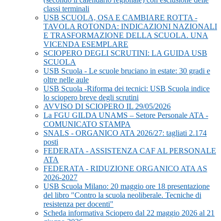
classi terminali
USB SCUOLA, OSA E CAMBIARE ROTTA -
TAVOLA ROTONDA: INDICAZIONI NAZIONALI
E TRASFORMAZIONE DELLA SCUOLA. UNA
VICENDA ESEMPLARE
SCIOPERO DEGLI SCRUTINI: LA GUIDA USB
SCUOLA
USB Scuola - Le scuole bruciano in estate: 30 gradi e
oltre nelle aule
USB Scuola -Riforma dei tecnici: USB Scuola indice
lo sciopero breve degli scrutini
AVVISO DI SCIOPERO IL 29/05/2026
La FGU GILDA UNAMS – Setore Personale ATA -
COMUNICATO STAMPA
SNALS - ORGANICO ATA 2026/27: tagliati 2.174
posti
FEDERATA - ASSISTENZA CAF AL PERSONALE
ATA
FEDERATA - RIDUZIONE ORGANICO ATA AS
2026-2027
USB Scuola Milano: 20 maggio ore 18 presentazione
del libro "Contro la scuola neoliberale. Tecniche di
resistenza per docenti"
Scheda informativa Sciopero dal 22 maggio 2026 al 21