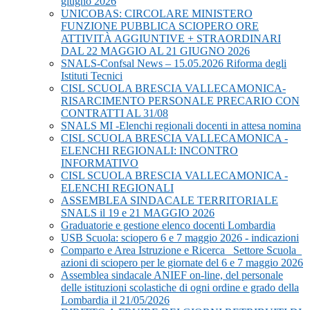
giugno 2026
UNICOBAS: CIRCOLARE MINISTERO
FUNZIONE PUBBLICA SCIOPERO ORE
ATTIVITÀ AGGIUNTIVE + STRAORDINARI
DAL 22 MAGGIO AL 21 GIUGNO 2026
SNALS-Confsal News – 15.05.2026 Riforma degli
Istituti Tecnici
CISL SCUOLA BRESCIA VALLECAMONICA-
RISARCIMENTO PERSONALE PRECARIO CON
CONTRATTI AL 31/08
SNALS MI -Elenchi regionali docenti in attesa nomina
CISL SCUOLA BRESCIA VALLECAMONICA -
ELENCHI REGIONALI: INCONTRO
INFORMATIVO
CISL SCUOLA BRESCIA VALLECAMONICA -
ELENCHI REGIONALI
ASSEMBLEA SINDACALE TERRITORIALE
SNALS il 19 e 21 MAGGIO 2026
Graduatorie e gestione elenco docenti Lombardia
USB Scuola: sciopero 6 e 7 maggio 2026 - indicazioni
Comparto e Area Istruzione e Ricerca_ Settore Scuola_
azioni di sciopero per le giornate del 6 e 7 maggio 2026
Assemblea sindacale ANIEF on-line, del personale
delle istituzioni scolastiche di ogni ordine e grado della
Lombardia il 21/05/2026