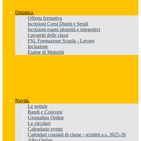
Didattica
Offerta formativa
Iscrizioni Corsi Diurni e Serali
Iscrizioni esami idoneità e integrativi
I progetti delle classi
FSL Formazione Scuola - Lavoro
Inclusione
Esame di Maturità
Novità
Le notizie
Bandi e Concorsi
Giornalino Online
Le circolari
Calendario eventi
Calendari consigli di classe - scrutini a.s. 2025-26
Albo Online