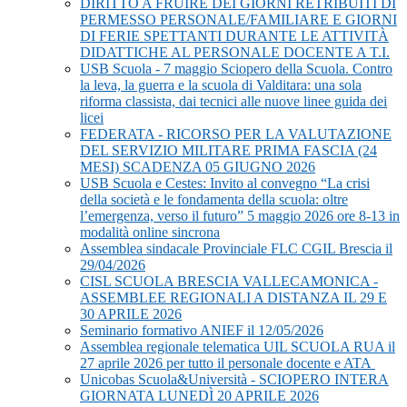
DIRITTO A FRUIRE DEI GIORNI RETRIBUITI DI
PERMESSO PERSONALE/FAMILIARE E GIORNI
DI FERIE SPETTANTI DURANTE LE ATTIVITÀ
DIDATTICHE AL PERSONALE DOCENTE A T.I.
USB Scuola - 7 maggio Sciopero della Scuola. Contro
la leva, la guerra e la scuola di Valditara: una sola
riforma classista, dai tecnici alle nuove linee guida dei
licei
FEDERATA - RICORSO PER LA VALUTAZIONE
DEL SERVIZIO MILITARE PRIMA FASCIA (24
MESI) SCADENZA 05 GIUGNO 2026
USB Scuola e Cestes: Invito al convegno “La crisi
della società e le fondamenta della scuola: oltre
l’emergenza, verso il futuro” 5 maggio 2026 ore 8-13 in
modalità online sincrona
Assemblea sindacale Provinciale FLC CGIL Brescia il
29/04/2026
CISL SCUOLA BRESCIA VALLECAMONICA -
ASSEMBLEE REGIONALI A DISTANZA IL 29 E
30 APRILE 2026
Seminario formativo ANIEF il 12/05/2026
Assemblea regionale telematica UIL SCUOLA RUA il
27 aprile 2026 per tutto il personale docente e ATA
Unicobas Scuola&Università - SCIOPERO INTERA
GIORNATA LUNEDÌ 20 APRILE 2026