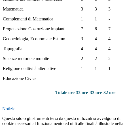
Matematica
3
3
3
Complementi di Matematica
1
1
-
Progettazione Costruzione impianti
7
6
7
Geopedologia, Economia e Estimo
3
4
4
Topografia
4
4
4
Scienze motorie e mototie
2
2
2
Religione o attività alternative
1
1
1
Educazione Civica
Totale ore
32 ore
32 ore
32 ore
Notizie
Questo sito o gli strumenti terzi da questo utilizzati si avvalgono di
cookie necessari al funzionamento ed utili alle finalità illustrate nella