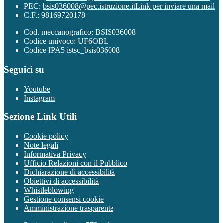
PEC:
bsis036008@pec.istruzione.it
Link per inviare una mail
C.F.: 98169720178
Cod. meccanografico: BSIS036008
Codice univoco: UF6OBL
Codice IPA5 istsc_bsis036008
Seguici su
Youtube
Instagram
Sezione Link Utili
Cookie policy
Note legali
Informativa Privacy
Ufficio Relazioni con il Pubblico
Dichiarazione di accessibilità
Obiettivi di accessibilità
Whistleblowing
Gestione consensi cookie
Amministrazione trasparente