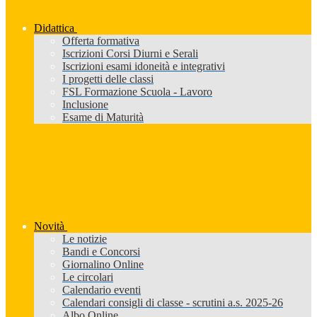
Didattica
Offerta formativa
Iscrizioni Corsi Diurni e Serali
Iscrizioni esami idoneità e integrativi
I progetti delle classi
FSL Formazione Scuola - Lavoro
Inclusione
Esame di Maturità
Novità
Le notizie
Bandi e Concorsi
Giornalino Online
Le circolari
Calendario eventi
Calendari consigli di classe - scrutini a.s. 2025-26
Albo Online