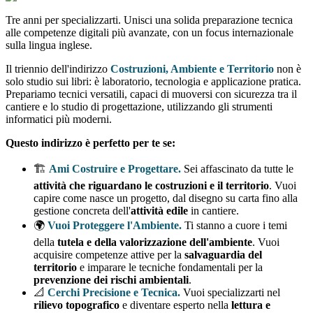
Tre anni per specializzarti. Unisci una solida preparazione tecnica
alle competenze digitali più avanzate, con un focus internazionale
sulla lingua inglese.
Il triennio dell'indirizzo
Costruzioni, Ambiente e Territorio
non è
solo studio sui libri: è laboratorio, tecnologia e applicazione pratica.
Prepariamo tecnici versatili, capaci di muoversi con sicurezza tra il
cantiere e lo studio di progettazione, utilizzando gli strumenti
informatici più moderni.
Questo indirizzo è perfetto per te se:
🏗️
Ami Costruire e Progettare.
Sei affascinato da tutte le
attività che riguardano le costruzioni e il territorio
. Vuoi
capire come nasce un progetto, dal disegno su carta fino alla
gestione concreta dell'
attività edile
in cantiere.
🌍
Vuoi Proteggere l'Ambiente.
Ti stanno a cuore i temi
della
tutela e della valorizzazione dell'ambiente
. Vuoi
acquisire competenze attive per la
salvaguardia del
territorio
e imparare le tecniche fondamentali per la
prevenzione dei rischi ambientali
.
📐
Cerchi Precisione e Tecnica.
Vuoi specializzarti nel
rilievo topografico
e diventare esperto nella
lettura e