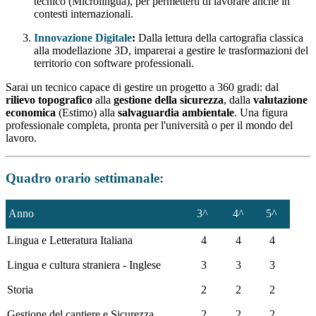
tecnico (Microlingua), per permetterti di lavorare anche in
contesti internazionali.
Innovazione Digitale
:
Dalla lettura della cartografia classica
alla modellazione 3D, imparerai a gestire le trasformazioni del
territorio con software professionali.
Sarai un tecnico capace di gestire un progetto a 360 gradi: dal
rilievo topografico
alla
gestione della sicurezza
, dalla
valutazione
economica
(Estimo) alla
salvaguardia ambientale
. Una figura
professionale completa, pronta per l'università o per il mondo del
lavoro.
Quadro orario settimanale:
Anno
3^
4^
5^
Lingua e Letteratura Italiana
4
4
4
Lingua e cultura straniera - Inglese
3
3
3
Storia
2
2
2
Gestione del cantiere e Sicurezza
2
2
2