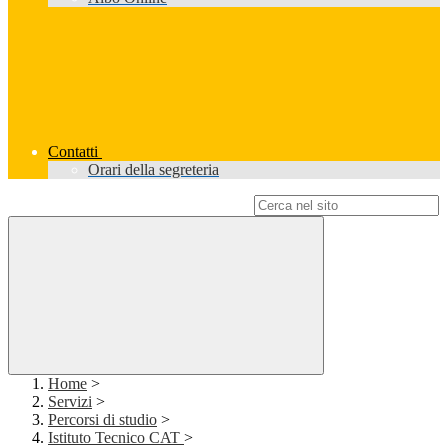
Contatti
Orari della segreteria
Campo di ricerca per le pagine del sito
Home
>
Servizi
>
Percorsi di studio
>
Istituto Tecnico CAT
>