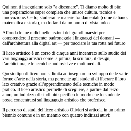
Qui non ti insegniamo solo "a disegnare". Ti diamo molto di più:
una preparazione super completa che unisce cultura, tecnica e
innovazione. Certo, studierai le materie fondamentali (come italiano,
matematica e storia), ma lo farai da un punto di vista unico.
Affonda le tue radici nelle lezioni dei grandi maestri per
comprendere il presente; padroneggia i linguaggi del domani —
dall'architettura alla digital art — per tracciare la tua rotta nel futuro.
Il liceo artistico è un corso di cinque anni incentrato sullo studio dei
vari linguaggi artistici come la pittura, la scultura, il design,
l’architettura, e le tecniche audiovisive e multimediali.
Questo tipo di liceo non si limita ad insegnare lo sviluppo delle varie
forme d’arte nella storia, ma permette agli studenti di liberare il loro
lato creativo grazie all’apprendimento delle tecniche in modo
pratico. Il liceo artistico permette di scegliere, a partire dal terzo
anno, un indirizzo di studi più specifico in modo che lo studente
possa concentrarsi sul linguaggio artistico che preferisce.
Il percorso di studi del liceo artistico Olivieri si articola in un primo
biennio comune e in un triennio con quattro indirizzi attivi: