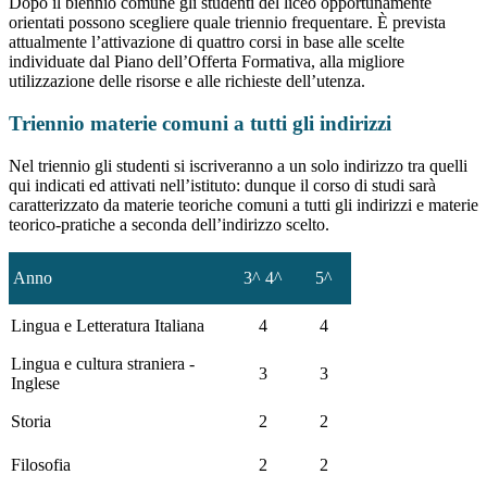
Dopo il biennio comune gli studenti del liceo opportunamente
orientati possono scegliere quale triennio frequentare. È prevista
attualmente l’attivazione di quattro corsi in base alle scelte
individuate dal Piano dell’Offerta Formativa, alla migliore
utilizzazione delle risorse e alle richieste dell’utenza.
Triennio materie comuni a tutti gli indirizzi
Nel triennio gli studenti si iscriveranno a un solo indirizzo tra quelli
qui indicati ed attivati nell’istituto: dunque il corso di studi sarà
caratterizzato da materie teoriche comuni a tutti gli indirizzi e materie
teorico-pratiche a seconda dell’indirizzo scelto.
Anno
3^ 4^
5^
Lingua e Letteratura Italiana
4
4
Lingua e cultura straniera -
3
3
Inglese
Storia
2
2
Filosofia
2
2