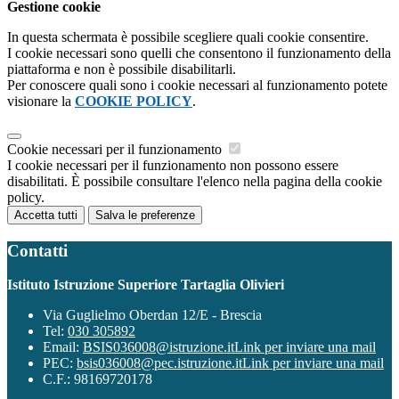
Gestione cookie
In questa schermata è possibile scegliere quali cookie consentire.
I cookie necessari sono quelli che consentono il funzionamento della
piattaforma e non è possibile disabilitarli.
Per conoscere quali sono i cookie necessari al funzionamento potete
visionare la
COOKIE POLICY
.
Cookie necessari per il funzionamento
I cookie necessari per il funzionamento non possono essere
disabilitati. È possibile consultare l'elenco nella pagina della cookie
policy.
Accetta tutti
Salva le preferenze
Contatti
Istituto Istruzione Superiore Tartaglia Olivieri
Via Guglielmo Oberdan 12/E - Brescia
Tel:
030 305892
Email:
BSIS036008@istruzione.it
Link per inviare una mail
PEC:
bsis036008@pec.istruzione.it
Link per inviare una mail
C.F.: 98169720178