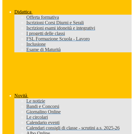
Didattica
Offerta formativa
Iscrizioni Corsi Diurni e Serali
Iscrizioni esami idoneità e integrativi
I progetti delle classi
FSL Formazione Scuola - Lavoro
Inclusione
Esame di Maturità
Novità
Le notizie
Bandi e Concorsi
Giornalino Online
Le circolari
Calendario eventi
Calendari consigli di classe - scrutini a.s. 2025-26
Albo Online