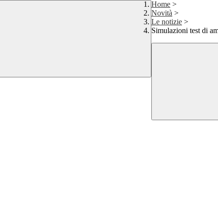
Home
>
Novità
>
Le notizie
>
Simulazioni test di a