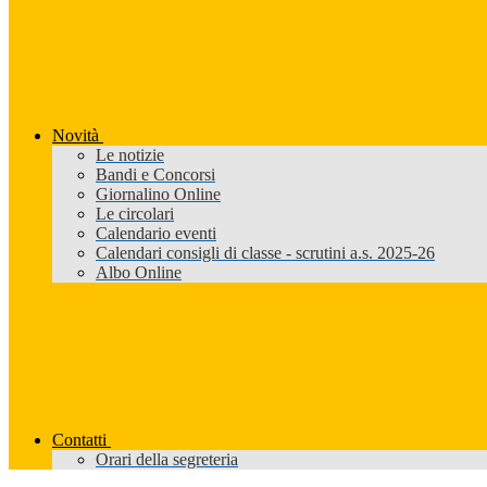
Novità
Le notizie
Bandi e Concorsi
Giornalino Online
Le circolari
Calendario eventi
Calendari consigli di classe - scrutini a.s. 2025-26
Albo Online
Contatti
Orari della segreteria