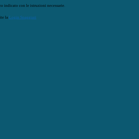
o indicato con le istruzioni necessarie.
ite la
Login Spaggiari