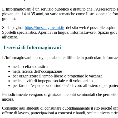
L’Informagiovani è un servizio pubblico e gratuito che l’Assessorato P
giovani dai 14 ai 35 anni, su varie tematiche come l’istruzione e la forma
gratuito.
Sulla pagina
https://bresciagiovani.it/
del sito web è possibile esplorar
Sportelli specialistici, Aperitivi in lingua, InformaLavoro, Spazio giov
all’estero.
I servizi di Informagiovani
L’Informagiovani raccoglie, elabora e diffonde in particolare informazio
nella scelta scolastica
nella ricerca dell’occupazione
per organizzare il tempo libero o progettare le vacanze
nelle attività di impegno sociale e di volontariato
per fare un’esperienza di studio e/o lavoro all’estero o per part
Periodicamente vengono organizzati incontri seminariali che permettono 
ancora.
Consiglio agli studenti di consultare quotidianamente il sito perché offr
offerte di lavoro, partecipazioni a concorsi e bandi, scelte universita