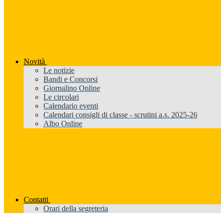
Novità
Le notizie
Bandi e Concorsi
Giornalino Online
Le circolari
Calendario eventi
Calendari consigli di classe - scrutini a.s. 2025-26
Albo Online
Contatti
Orari della segreteria