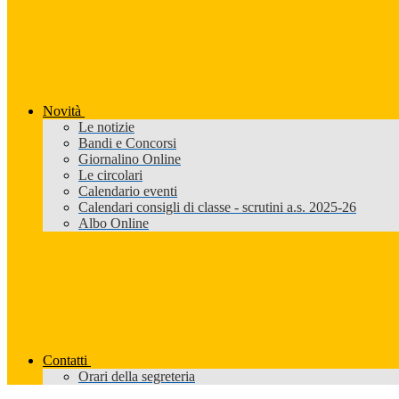
Novità
Le notizie
Bandi e Concorsi
Giornalino Online
Le circolari
Calendario eventi
Calendari consigli di classe - scrutini a.s. 2025-26
Albo Online
Contatti
Orari della segreteria