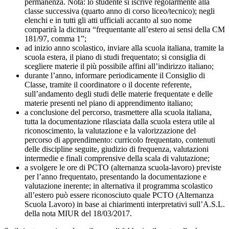
permanenza. Nota: lo studente si iscrive regolarmente alla
classe successiva (quarto anno di corso liceo/tecnico); negli
elenchi e in tutti gli atti ufficiali accanto al suo nome
comparirà la dicitura “frequentante all’estero ai sensi della CM
181/97, comma 1”;
ad inizio anno scolastico, inviare alla scuola italiana, tramite la
scuola estera, il piano di studi frequentato; si consiglia di
scegliere materie il più possibile affini all’indirizzo italiano;
durante l’anno, informare periodicamente il Consiglio di
Classe, tramite il coordinatore o il docente referente,
sull’andamento degli studi delle materie frequentate e delle
materie presenti nel piano di apprendimento italiano;
a conclusione del percorso, trasmettere alla scuola italiana,
tutta la documentazione rilasciata dalla scuola estera utile al
riconoscimento, la valutazione e la valorizzazione del
percorso di apprendimento: curricolo frequentato, contenuti
delle discipline seguite, giudizio di frequenza, valutazioni
intermedie e finali comprensive della scala di valutazione;
a svolgere le ore di PCTO (alternanza scuola-lavoro) previste
per l’anno frequentato, presentando la documentazione e
valutazione inerente; in alternativa il programma scolastico
all’estero può essere riconosciuto quale PCTO (Alternanza
Scuola Lavoro) in base ai chiarimenti interpretativi sull’A.S.L.
della nota MIUR del 18/03/2017.