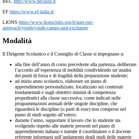
BEC
http://www.becasse.it
EF
https://www.ef-italia.it/
LIONS
https://www.lionsclubs.org/it/start-our-
approach/youth/youth-camps-and-exchange
Modalità
Il Dirigente Scolastico e il Consiglio di Classe si impegnano a:
alla fine dell’anno di corso precedente alla partenza, deliberare
l’accordo all’esperienza di mobilità condividendo un’analisi
dei punti di forza e di fragilità della preparazione studente;
ad inizio anno scolastico, elaborare un piano di
apprendimento personalizzato, focalizzato sui contenuti
fondamentali e sugli obiettivi minimi di competenza
propedeutici alla classe successiva, come indicati nelle
programmazioni annuali delle singole discipline, che
riguarderà le discipline (o parti di esse) non comprese nel
piano di studi seguito all’estero;
durante l’anno, supportare il lavoro che lo studente sta
svolgendo rispetto alle materie presenti nel piano di
apprendimento italiano e tramite il coordinatore o il docente
referente informarsi sull’andamento degli studi delle materie