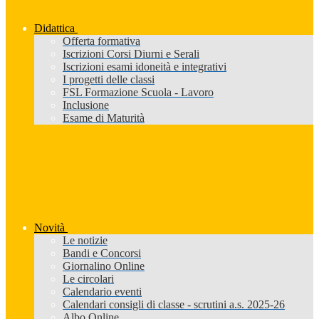
Didattica
Offerta formativa
Iscrizioni Corsi Diurni e Serali
Iscrizioni esami idoneità e integrativi
I progetti delle classi
FSL Formazione Scuola - Lavoro
Inclusione
Esame di Maturità
Novità
Le notizie
Bandi e Concorsi
Giornalino Online
Le circolari
Calendario eventi
Calendari consigli di classe - scrutini a.s. 2025-26
Albo Online