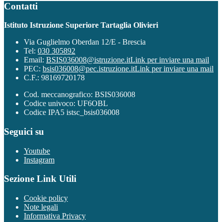
Contatti
Istituto Istruzione Superiore Tartaglia Olivieri
Via Guglielmo Oberdan 12/E - Brescia
Tel:
030 305892
Email:
BSIS036008@istruzione.it
Link per inviare una mail
PEC:
bsis036008@pec.istruzione.it
Link per inviare una mail
C.F.: 98169720178
Cod. meccanografico: BSIS036008
Codice univoco: UF6OBL
Codice IPA5 istsc_bsis036008
Seguici su
Youtube
Instagram
Sezione Link Utili
Cookie policy
Note legali
Informativa Privacy