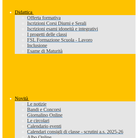
Didattica
Offerta formativa
Iscrizioni Corsi Diurni e Serali
Iscrizioni esami idoneità e integrativi
I progetti delle classi
FSL Formazione Scuola - Lavoro
Inclusione
Esame di Maturità
Novità
Le notizie
Bandi e Concorsi
Giornalino Online
Le circolari
Calendario eventi
Calendari consigli di classe - scrutini a.s. 2025-26
Albo Online