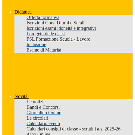
Didattica
Offerta formativa
Iscrizioni Corsi Diurni e Serali
Iscrizioni esami idoneità e integrativi
I progetti delle classi
FSL Formazione Scuola - Lavoro
Inclusione
Esame di Maturità
Novità
Le notizie
Bandi e Concorsi
Giornalino Online
Le circolari
Calendario eventi
Calendari consigli di classe - scrutini a.s. 2025-26
Albo Online