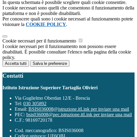
In questa schermata è possibile scegliere quali cookie consentire.
I cookie necessari sono quelli che consentono il funzionamento della
piattaforma e non è possibile disabilitarli.
Per conoscere quali sono i cookie necessari al funzionamento potete
visionare la
COOKIE POLICY
.
Cookie necessari per il funzionamento
I cookie necessari per il funzionamento non possono essere
disabilitati. È possibile consultare l'elenco nella pagina della cookie
policy.
Accetta tutti
Salva le preferenze
Contatti
Istituto Istruzione Superiore Tartaglia Olivieri
Via Guglielmo Oberdan 12/E - Brescia
Tel:
030 305892
Email:
BSIS036008@istruzione.it
Link per inviare una mail
PEC:
bsis036008@pec.istruzione.it
Link per inviare una mail
C.F.: 98169720178
Cod. meccanografico: BSIS036008
Codice univoco: UF6OBL