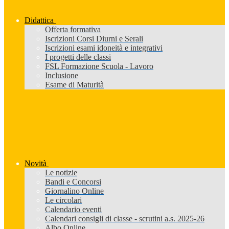
Didattica
Offerta formativa
Iscrizioni Corsi Diurni e Serali
Iscrizioni esami idoneità e integrativi
I progetti delle classi
FSL Formazione Scuola - Lavoro
Inclusione
Esame di Maturità
Novità
Le notizie
Bandi e Concorsi
Giornalino Online
Le circolari
Calendario eventi
Calendari consigli di classe - scrutini a.s. 2025-26
Albo Online