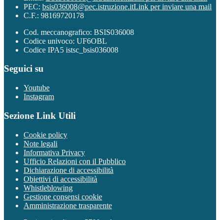
PEC:
bsis036008@pec.istruzione.it
Link per inviare una mail
C.F.: 98169720178
Cod. meccanografico: BSIS036008
Codice univoco: UF6OBL
Codice IPA5 istsc_bsis036008
Seguici su
Youtube
Instagram
Sezione Link Utili
Cookie policy
Note legali
Informativa Privacy
Ufficio Relazioni con il Pubblico
Dichiarazione di accessibilità
Obiettivi di accessibilità
Whistleblowing
Gestione consensi cookie
Amministrazione trasparente