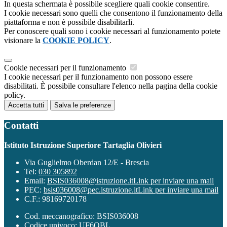
In questa schermata è possibile scegliere quali cookie consentire.
I cookie necessari sono quelli che consentono il funzionamento della
piattaforma e non è possibile disabilitarli.
Per conoscere quali sono i cookie necessari al funzionamento potete
visionare la
COOKIE POLICY
.
Cookie necessari per il funzionamento
I cookie necessari per il funzionamento non possono essere
disabilitati. È possibile consultare l'elenco nella pagina della cookie
policy.
Accetta tutti
Salva le preferenze
Contatti
Istituto Istruzione Superiore Tartaglia Olivieri
Via Guglielmo Oberdan 12/E - Brescia
Tel:
030 305892
Email:
BSIS036008@istruzione.it
Link per inviare una mail
PEC:
bsis036008@pec.istruzione.it
Link per inviare una mail
C.F.: 98169720178
Cod. meccanografico: BSIS036008
Codice univoco: UF6OBL