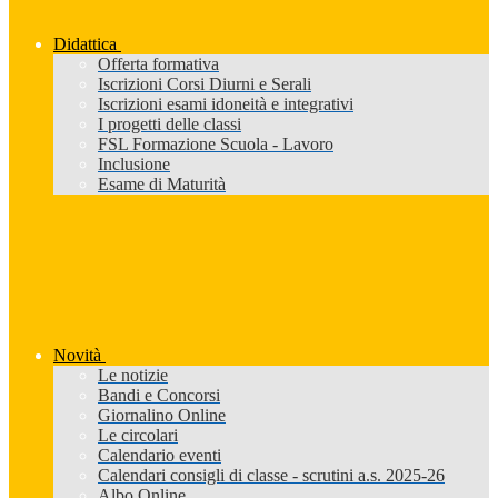
Didattica
Offerta formativa
Iscrizioni Corsi Diurni e Serali
Iscrizioni esami idoneità e integrativi
I progetti delle classi
FSL Formazione Scuola - Lavoro
Inclusione
Esame di Maturità
Novità
Le notizie
Bandi e Concorsi
Giornalino Online
Le circolari
Calendario eventi
Calendari consigli di classe - scrutini a.s. 2025-26
Albo Online