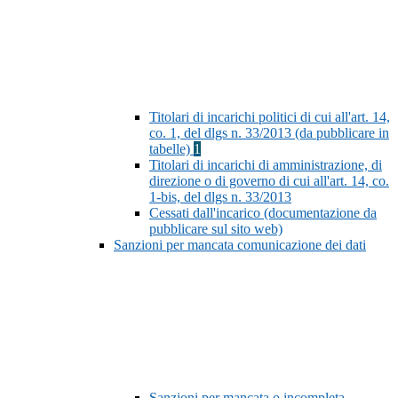
Titolari di incarichi politici di cui all'art. 14,
co. 1, del dlgs n. 33/2013 (da pubblicare in
tabelle)
1
Titolari di incarichi di amministrazione, di
direzione o di governo di cui all'art. 14, co.
1-bis, del dlgs n. 33/2013
Cessati dall'incarico (documentazione da
pubblicare sul sito web)
Sanzioni per mancata comunicazione dei dati
Sanzioni per mancata o incompleta