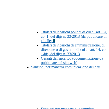
Titolari di incarichi politici di cui all'art. 14,
co. 1, del dlgs n. 33/2013 (da pubblicare in
tabelle)
1
Titolari di incarichi di amministrazione, di
direzione o di governo di cui all'art. 14, co.
1-bis, del dlgs n. 33/2013
Cessati dall'incarico (documentazione da
pubblicare sul sito web)
Sanzioni per mancata comunicazione dei dati
Sanzioni per mancata o incompleta