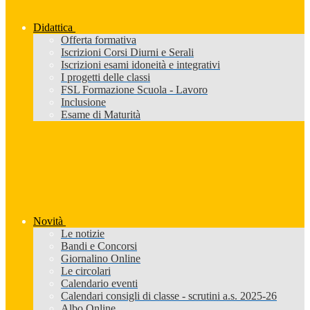
Didattica
Offerta formativa
Iscrizioni Corsi Diurni e Serali
Iscrizioni esami idoneità e integrativi
I progetti delle classi
FSL Formazione Scuola - Lavoro
Inclusione
Esame di Maturità
Novità
Le notizie
Bandi e Concorsi
Giornalino Online
Le circolari
Calendario eventi
Calendari consigli di classe - scrutini a.s. 2025-26
Albo Online