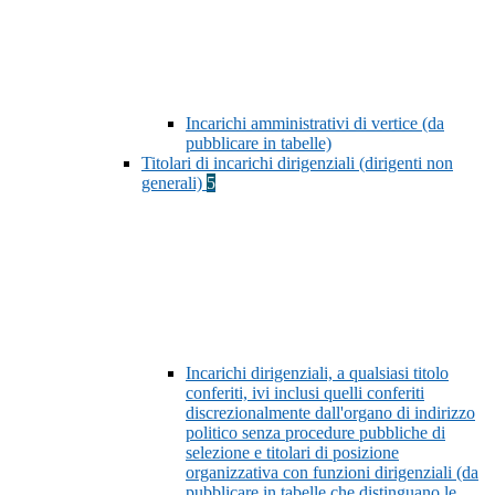
Incarichi amministrativi di vertice (da
pubblicare in tabelle)
Titolari di incarichi dirigenziali (dirigenti non
generali)
5
Incarichi dirigenziali, a qualsiasi titolo
conferiti, ivi inclusi quelli conferiti
discrezionalmente dall'organo di indirizzo
politico senza procedure pubbliche di
selezione e titolari di posizione
organizzativa con funzioni dirigenziali (da
pubblicare in tabelle che distinguano le