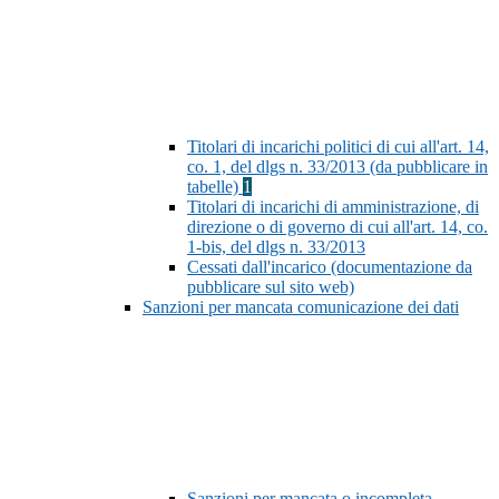
Titolari di incarichi politici di cui all'art. 14,
co. 1, del dlgs n. 33/2013 (da pubblicare in
tabelle)
1
Titolari di incarichi di amministrazione, di
direzione o di governo di cui all'art. 14, co.
1-bis, del dlgs n. 33/2013
Cessati dall'incarico (documentazione da
pubblicare sul sito web)
Sanzioni per mancata comunicazione dei dati
Sanzioni per mancata o incompleta