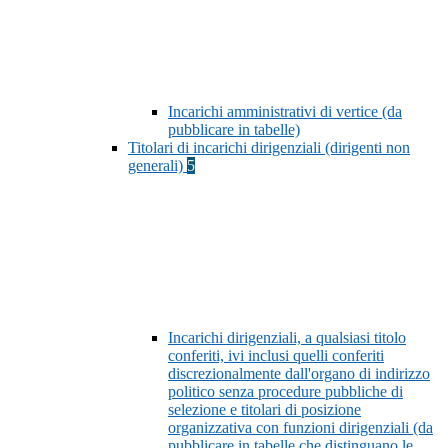
Incarichi amministrativi di vertice (da
pubblicare in tabelle)
Titolari di incarichi dirigenziali (dirigenti non
generali)
5
Incarichi dirigenziali, a qualsiasi titolo
conferiti, ivi inclusi quelli conferiti
discrezionalmente dall'organo di indirizzo
politico senza procedure pubbliche di
selezione e titolari di posizione
organizzativa con funzioni dirigenziali (da
pubblicare in tabelle che distinguano le