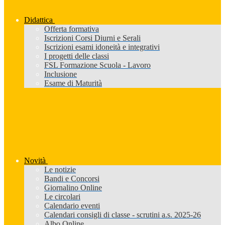
Didattica
Offerta formativa
Iscrizioni Corsi Diurni e Serali
Iscrizioni esami idoneità e integrativi
I progetti delle classi
FSL Formazione Scuola - Lavoro
Inclusione
Esame di Maturità
Novità
Le notizie
Bandi e Concorsi
Giornalino Online
Le circolari
Calendario eventi
Calendari consigli di classe - scrutini a.s. 2025-26
Albo Online