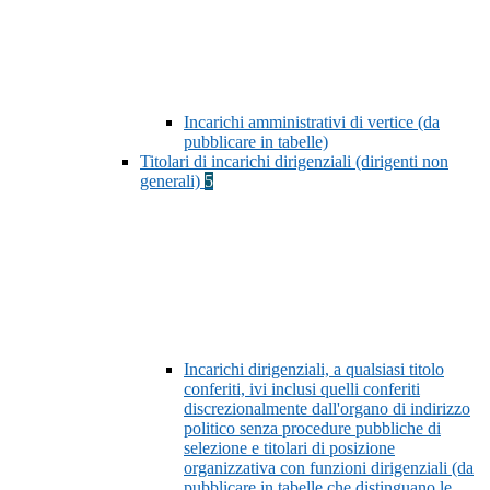
Incarichi amministrativi di vertice (da
pubblicare in tabelle)
Titolari di incarichi dirigenziali (dirigenti non
generali)
5
Incarichi dirigenziali, a qualsiasi titolo
conferiti, ivi inclusi quelli conferiti
discrezionalmente dall'organo di indirizzo
politico senza procedure pubbliche di
selezione e titolari di posizione
organizzativa con funzioni dirigenziali (da
pubblicare in tabelle che distinguano le