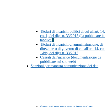
Titolari di incarichi politici di cui all'art. 14,
co. 1, del dlgs n. 33/2013 (da pubblicare in
tabelle)
1
Titolari di incarichi di amministrazione, di
direzione o di governo di cui all'art. 14, co.
1-bis, del dlgs n. 33/2013
Cessati dall'incarico (documentazione da
pubblicare sul sito web)
Sanzioni per mancata comunicazione dei dati
Sanzioni per mancata o incompleta