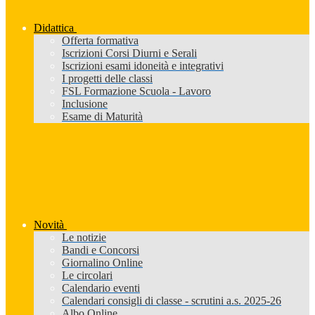
Didattica
Offerta formativa
Iscrizioni Corsi Diurni e Serali
Iscrizioni esami idoneità e integrativi
I progetti delle classi
FSL Formazione Scuola - Lavoro
Inclusione
Esame di Maturità
Novità
Le notizie
Bandi e Concorsi
Giornalino Online
Le circolari
Calendario eventi
Calendari consigli di classe - scrutini a.s. 2025-26
Albo Online