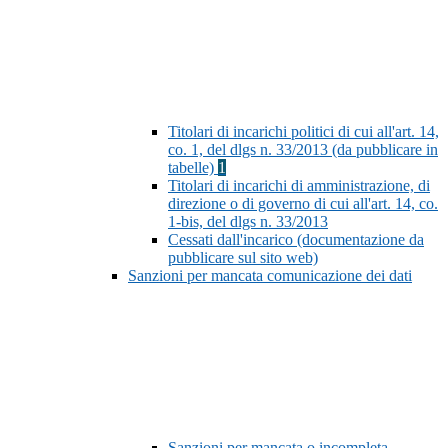
Titolari di incarichi politici di cui all'art. 14,
co. 1, del dlgs n. 33/2013 (da pubblicare in
tabelle)
1
Titolari di incarichi di amministrazione, di
direzione o di governo di cui all'art. 14, co.
1-bis, del dlgs n. 33/2013
Cessati dall'incarico (documentazione da
pubblicare sul sito web)
Sanzioni per mancata comunicazione dei dati
Sanzioni per mancata o incompleta