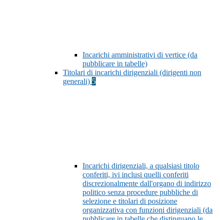
Incarichi amministrativi di vertice (da
pubblicare in tabelle)
Titolari di incarichi dirigenziali (dirigenti non
generali)
5
Incarichi dirigenziali, a qualsiasi titolo
conferiti, ivi inclusi quelli conferiti
discrezionalmente dall'organo di indirizzo
politico senza procedure pubbliche di
selezione e titolari di posizione
organizzativa con funzioni dirigenziali (da
pubblicare in tabelle che distinguano le