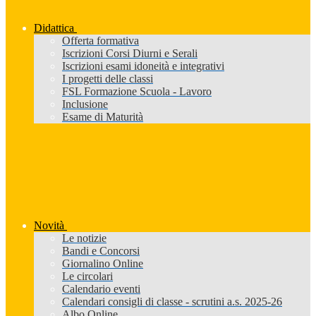
Didattica
Offerta formativa
Iscrizioni Corsi Diurni e Serali
Iscrizioni esami idoneità e integrativi
I progetti delle classi
FSL Formazione Scuola - Lavoro
Inclusione
Esame di Maturità
Novità
Le notizie
Bandi e Concorsi
Giornalino Online
Le circolari
Calendario eventi
Calendari consigli di classe - scrutini a.s. 2025-26
Albo Online