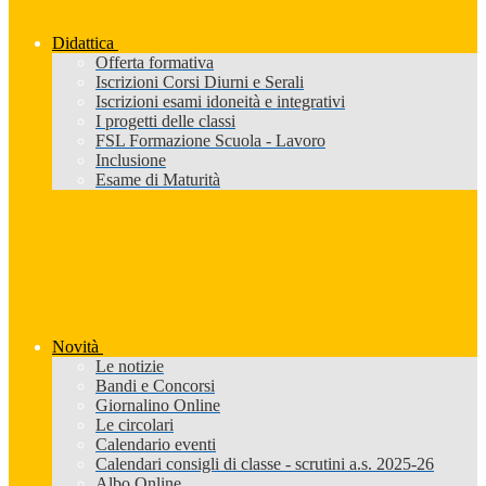
Didattica
Offerta formativa
Iscrizioni Corsi Diurni e Serali
Iscrizioni esami idoneità e integrativi
I progetti delle classi
FSL Formazione Scuola - Lavoro
Inclusione
Esame di Maturità
Novità
Le notizie
Bandi e Concorsi
Giornalino Online
Le circolari
Calendario eventi
Calendari consigli di classe - scrutini a.s. 2025-26
Albo Online