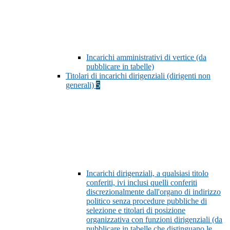
Incarichi amministrativi di vertice (da
pubblicare in tabelle)
Titolari di incarichi dirigenziali (dirigenti non
generali)
5
Incarichi dirigenziali, a qualsiasi titolo
conferiti, ivi inclusi quelli conferiti
discrezionalmente dall'organo di indirizzo
politico senza procedure pubbliche di
selezione e titolari di posizione
organizzativa con funzioni dirigenziali (da
pubblicare in tabelle che distinguano le