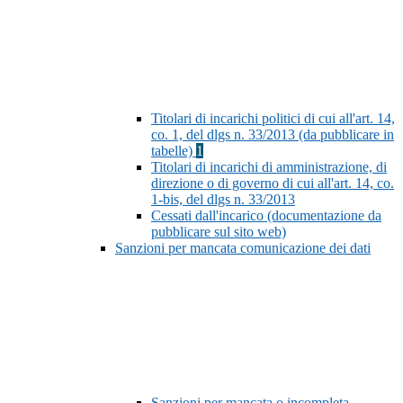
Titolari di incarichi politici di cui all'art. 14,
co. 1, del dlgs n. 33/2013 (da pubblicare in
tabelle)
1
Titolari di incarichi di amministrazione, di
direzione o di governo di cui all'art. 14, co.
1-bis, del dlgs n. 33/2013
Cessati dall'incarico (documentazione da
pubblicare sul sito web)
Sanzioni per mancata comunicazione dei dati
Sanzioni per mancata o incompleta