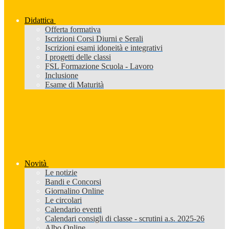
Didattica
Offerta formativa
Iscrizioni Corsi Diurni e Serali
Iscrizioni esami idoneità e integrativi
I progetti delle classi
FSL Formazione Scuola - Lavoro
Inclusione
Esame di Maturità
Novità
Le notizie
Bandi e Concorsi
Giornalino Online
Le circolari
Calendario eventi
Calendari consigli di classe - scrutini a.s. 2025-26
Albo Online