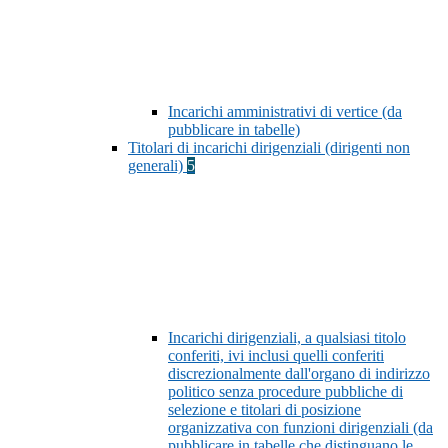
Incarichi amministrativi di vertice (da
pubblicare in tabelle)
Titolari di incarichi dirigenziali (dirigenti non
generali)
5
Incarichi dirigenziali, a qualsiasi titolo
conferiti, ivi inclusi quelli conferiti
discrezionalmente dall'organo di indirizzo
politico senza procedure pubbliche di
selezione e titolari di posizione
organizzativa con funzioni dirigenziali (da
pubblicare in tabelle che distinguano le