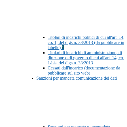
Titolari di incarichi politici di cui all'art. 14,
co. 1, del dlgs n. 33/2013 (da pubblicare in
tabelle)
1
Titolari di incarichi di amministrazione, di
direzione o di governo di cui all'art. 14, co.
1-bis, del dlgs n. 33/2013
Cessati dall'incarico (documentazione da
pubblicare sul sito web)
Sanzioni per mancata comunicazione dei dati
Sanzioni per mancata o incompleta