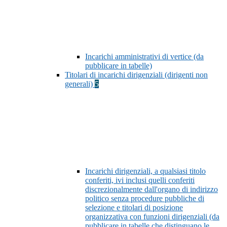
Incarichi amministrativi di vertice (da
pubblicare in tabelle)
Titolari di incarichi dirigenziali (dirigenti non
generali)
5
Incarichi dirigenziali, a qualsiasi titolo
conferiti, ivi inclusi quelli conferiti
discrezionalmente dall'organo di indirizzo
politico senza procedure pubbliche di
selezione e titolari di posizione
organizzativa con funzioni dirigenziali (da
pubblicare in tabelle che distinguano le