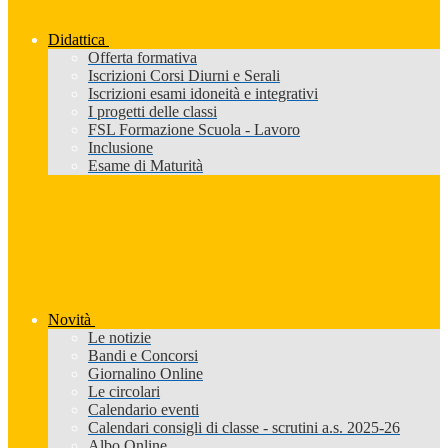
Didattica
Offerta formativa
Iscrizioni Corsi Diurni e Serali
Iscrizioni esami idoneità e integrativi
I progetti delle classi
FSL Formazione Scuola - Lavoro
Inclusione
Esame di Maturità
Novità
Le notizie
Bandi e Concorsi
Giornalino Online
Le circolari
Calendario eventi
Calendari consigli di classe - scrutini a.s. 2025-26
Albo Online