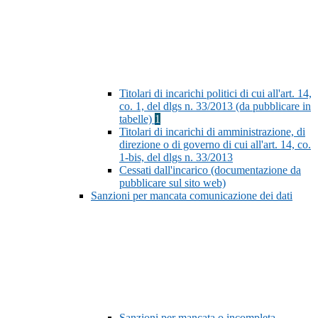
Titolari di incarichi politici di cui all'art. 14,
co. 1, del dlgs n. 33/2013 (da pubblicare in
tabelle)
1
Titolari di incarichi di amministrazione, di
direzione o di governo di cui all'art. 14, co.
1-bis, del dlgs n. 33/2013
Cessati dall'incarico (documentazione da
pubblicare sul sito web)
Sanzioni per mancata comunicazione dei dati
Sanzioni per mancata o incompleta