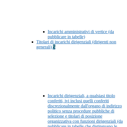
Incarichi amministrativi di vertice (da
pubblicare in tabelle)
Titolari di incarichi dirigenziali (dirigenti non
generali)
5
Incarichi dirigenziali, a qualsiasi titolo
conferiti, ivi inclusi quelli conferiti
discrezionalmente dall'organo di indirizzo
politico senza procedure pubbliche di
selezione e titolari di posizione
organizzativa con funzioni dirigenziali (da
pubblicare in tabelle che distinguano le