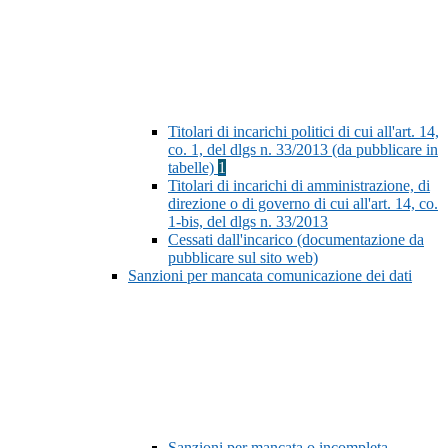
Titolari di incarichi politici di cui all'art. 14,
co. 1, del dlgs n. 33/2013 (da pubblicare in
tabelle)
1
Titolari di incarichi di amministrazione, di
direzione o di governo di cui all'art. 14, co.
1-bis, del dlgs n. 33/2013
Cessati dall'incarico (documentazione da
pubblicare sul sito web)
Sanzioni per mancata comunicazione dei dati
Sanzioni per mancata o incompleta