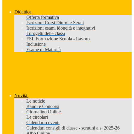
Didattica
Offerta formativa
Iscrizioni Corsi Diurni e Serali
Iscrizioni esami idoneità e integrativi
I progetti delle classi
FSL Formazione Scuola - Lavoro
Inclusione
Esame di Maturità
Novità
Le notizie
Bandi e Concorsi
Giornalino Online
Le circolari
Calendario eventi
Calendari consigli di classe - scrutini a.s. 2025-26
Albo Online