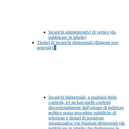
Incarichi amministrativi di vertice (da
pubblicare in tabelle)
Titolari di incarichi dirigenziali (dirigenti non
generali)
5
Incarichi dirigenziali, a qualsiasi titolo
conferiti, ivi inclusi quelli conferiti
discrezionalmente dall'organo di indirizzo
politico senza procedure pubbliche di
selezione e titolari di posizione
organizzativa con funzioni dirigenziali (da
pubblicare in tabelle che distinguano le