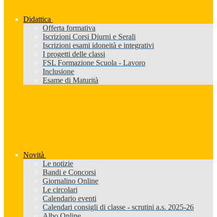
Didattica
Offerta formativa
Iscrizioni Corsi Diurni e Serali
Iscrizioni esami idoneità e integrativi
I progetti delle classi
FSL Formazione Scuola - Lavoro
Inclusione
Esame di Maturità
Novità
Le notizie
Bandi e Concorsi
Giornalino Online
Le circolari
Calendario eventi
Calendari consigli di classe - scrutini a.s. 2025-26
Albo Online