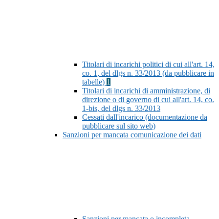
Titolari di incarichi politici di cui all'art. 14,
co. 1, del dlgs n. 33/2013 (da pubblicare in
tabelle)
1
Titolari di incarichi di amministrazione, di
direzione o di governo di cui all'art. 14, co.
1-bis, del dlgs n. 33/2013
Cessati dall'incarico (documentazione da
pubblicare sul sito web)
Sanzioni per mancata comunicazione dei dati
Sanzioni per mancata o incompleta