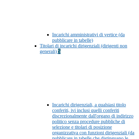
Incarichi amministrativi di vertice (da
pubblicare in tabelle)
Titolari di incarichi dirigenziali (dirigenti non
generali)
5
Incarichi dirigenziali, a qualsiasi titolo
conferiti, ivi inclusi quelli conferiti
discrezionalmente dall'organo di indirizzo
politico senza procedure pubbliche di
selezione e titolari di posizione
organizzativa con funzioni dirigenziali (da
pubblicare in tabelle che distinguano le