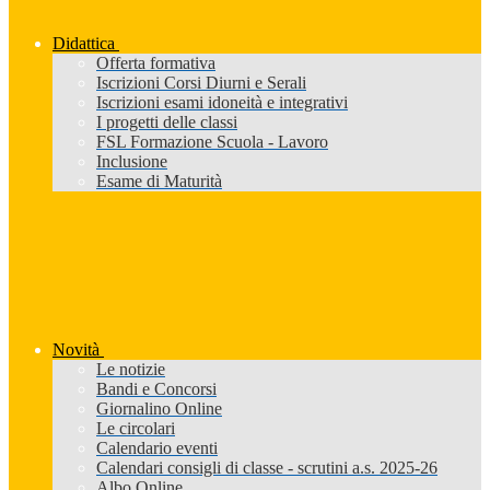
Didattica
Offerta formativa
Iscrizioni Corsi Diurni e Serali
Iscrizioni esami idoneità e integrativi
I progetti delle classi
FSL Formazione Scuola - Lavoro
Inclusione
Esame di Maturità
Novità
Le notizie
Bandi e Concorsi
Giornalino Online
Le circolari
Calendario eventi
Calendari consigli di classe - scrutini a.s. 2025-26
Albo Online