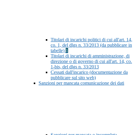
Titolari di incarichi politici di cui all'art. 14,
co. 1, del dlgs n. 33/2013 (da pubblicare in
tabelle)
1
Titolari di incarichi di amministrazione, di
direzione o di governo di cui all'art. 14, co.
1-bis, del dlgs n. 33/2013
Cessati dall'incarico (documentazione da
pubblicare sul sito web)
Sanzioni per mancata comunicazione dei dati
Sanzioni per mancata o incompleta