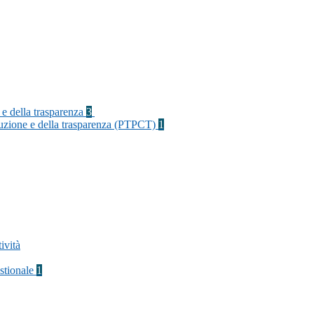
 e della trasparenza
3
rruzione e della trasparenza (PTPCT)
1
ività
stionale
1