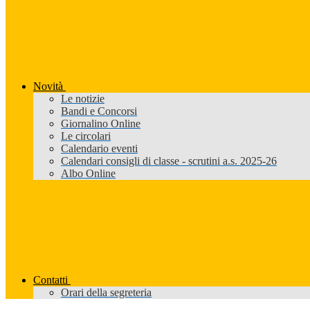
Novità
Le notizie
Bandi e Concorsi
Giornalino Online
Le circolari
Calendario eventi
Calendari consigli di classe - scrutini a.s. 2025-26
Albo Online
Contatti
Orari della segreteria