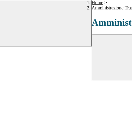
Home
>
Amministrazione Tra
Amministr