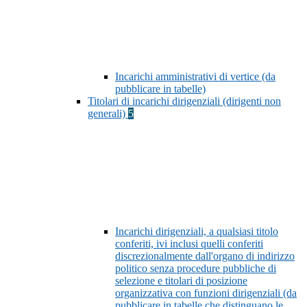
Incarichi amministrativi di vertice (da
pubblicare in tabelle)
Titolari di incarichi dirigenziali (dirigenti non
generali)
5
Incarichi dirigenziali, a qualsiasi titolo
conferiti, ivi inclusi quelli conferiti
discrezionalmente dall'organo di indirizzo
politico senza procedure pubbliche di
selezione e titolari di posizione
organizzativa con funzioni dirigenziali (da
pubblicare in tabelle che distinguano le