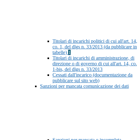
Titolari di incarichi politici di cui all'art. 14,
co. 1, del dlgs n. 33/2013 (da pubblicare in
tabelle)
1
Titolari di incarichi di amministrazione, di
direzione o di governo di cui all'art. 14, co.
1-bis, del dlgs n. 33/2013
Cessati dall'incarico (documentazione da
pubblicare sul sito web)
Sanzioni per mancata comunicazione dei dati
Sanzioni per mancata o incompleta