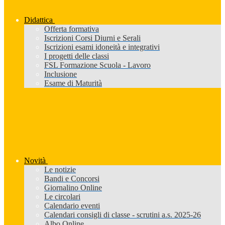
Didattica
Offerta formativa
Iscrizioni Corsi Diurni e Serali
Iscrizioni esami idoneità e integrativi
I progetti delle classi
FSL Formazione Scuola - Lavoro
Inclusione
Esame di Maturità
Novità
Le notizie
Bandi e Concorsi
Giornalino Online
Le circolari
Calendario eventi
Calendari consigli di classe - scrutini a.s. 2025-26
Albo Online