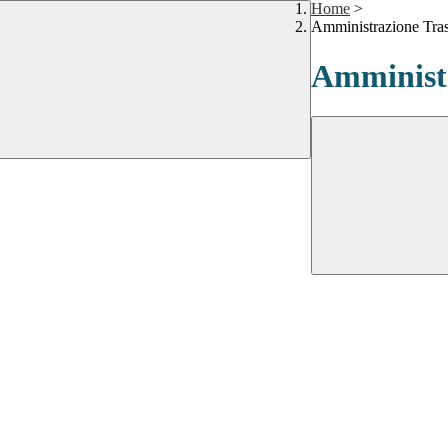
Home
>
Amministrazione Tra
Amministr