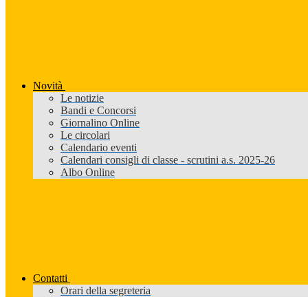
Novità
Le notizie
Bandi e Concorsi
Giornalino Online
Le circolari
Calendario eventi
Calendari consigli di classe - scrutini a.s. 2025-26
Albo Online
Contatti
Orari della segreteria