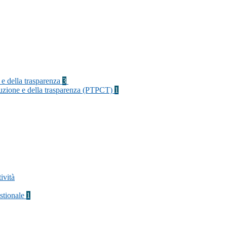
 e della trasparenza
3
rruzione e della trasparenza (PTPCT)
1
ività
stionale
1