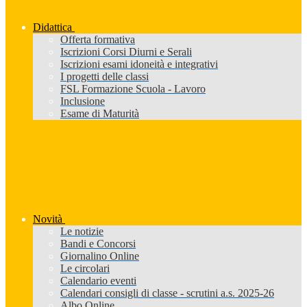
Didattica
Offerta formativa
Iscrizioni Corsi Diurni e Serali
Iscrizioni esami idoneità e integrativi
I progetti delle classi
FSL Formazione Scuola - Lavoro
Inclusione
Esame di Maturità
Novità
Le notizie
Bandi e Concorsi
Giornalino Online
Le circolari
Calendario eventi
Calendari consigli di classe - scrutini a.s. 2025-26
Albo Online