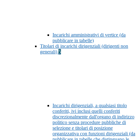
Incarichi amministrativi di vertice (da
pubblicare in tabelle)
Titolari di incarichi dirigenziali (dirigenti non
generali)
5
Incarichi dirigenziali, a qualsiasi titolo
conferiti, ivi inclusi quelli conferiti
discrezionalmente dall'organo di indirizzo
politico senza procedure pubbliche di
selezione e titolari di posizione
organizzativa con funzioni dirigenziali (da
pubblicare in tabelle che distinguano le