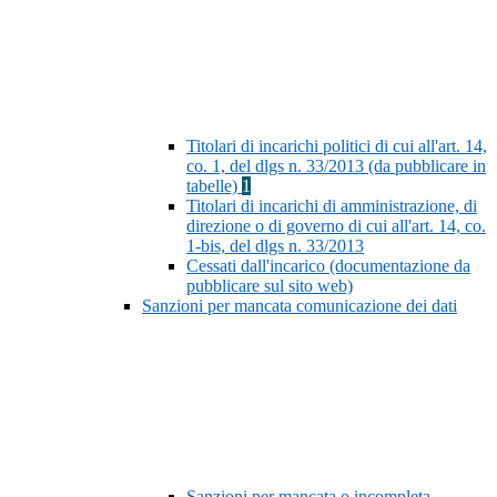
Titolari di incarichi politici di cui all'art. 14,
co. 1, del dlgs n. 33/2013 (da pubblicare in
tabelle)
1
Titolari di incarichi di amministrazione, di
direzione o di governo di cui all'art. 14, co.
1-bis, del dlgs n. 33/2013
Cessati dall'incarico (documentazione da
pubblicare sul sito web)
Sanzioni per mancata comunicazione dei dati
Sanzioni per mancata o incompleta