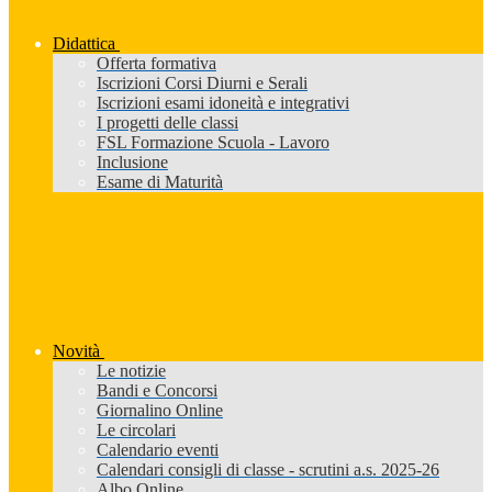
Didattica
Offerta formativa
Iscrizioni Corsi Diurni e Serali
Iscrizioni esami idoneità e integrativi
I progetti delle classi
FSL Formazione Scuola - Lavoro
Inclusione
Esame di Maturità
Novità
Le notizie
Bandi e Concorsi
Giornalino Online
Le circolari
Calendario eventi
Calendari consigli di classe - scrutini a.s. 2025-26
Albo Online