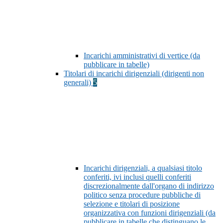
Incarichi amministrativi di vertice (da
pubblicare in tabelle)
Titolari di incarichi dirigenziali (dirigenti non
generali)
5
Incarichi dirigenziali, a qualsiasi titolo
conferiti, ivi inclusi quelli conferiti
discrezionalmente dall'organo di indirizzo
politico senza procedure pubbliche di
selezione e titolari di posizione
organizzativa con funzioni dirigenziali (da
pubblicare in tabelle che distinguano le