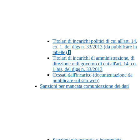
Titolari di incarichi politici di cui all'art. 14,
co. 1, del dlgs n. 33/2013 (da pubblicare in
tabelle)
1
Titolari di incarichi di amministrazione, di
direzione o di governo di cui all'art. 14, co.
1-bis, del dlgs n. 33/2013
Cessati dall'incarico (documentazione da
pubblicare sul sito web)
Sanzioni per mancata comunicazione dei dati
Sanzioni per mancata o incompleta