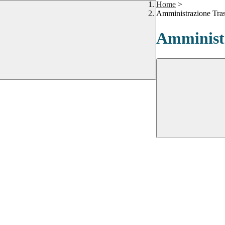
Home
>
Amministrazione Tra
Amministr