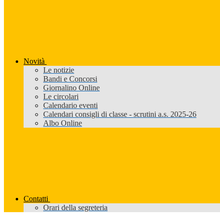
Novità
Le notizie
Bandi e Concorsi
Giornalino Online
Le circolari
Calendario eventi
Calendari consigli di classe - scrutini a.s. 2025-26
Albo Online
Contatti
Orari della segreteria