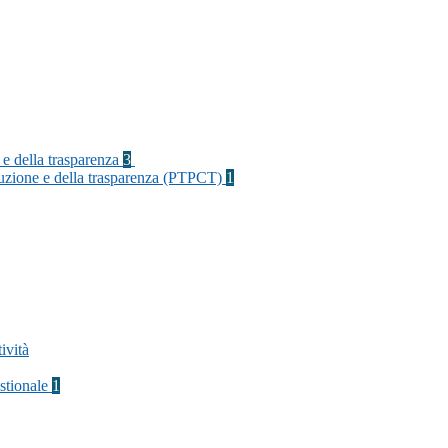
 e della trasparenza
3
rruzione e della trasparenza (PTPCT)
1
ività
stionale
1