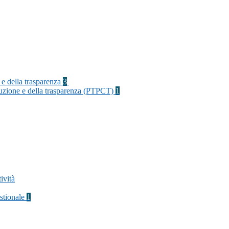
 e della trasparenza
3
rruzione e della trasparenza (PTPCT)
1
ività
stionale
1