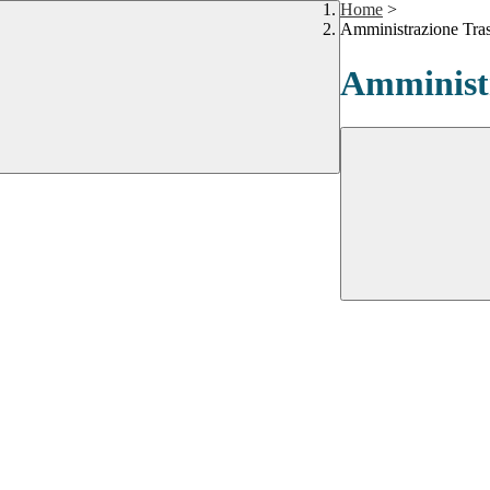
Home
>
Amministrazione Tra
Amministr