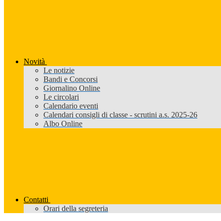
Novità
Le notizie
Bandi e Concorsi
Giornalino Online
Le circolari
Calendario eventi
Calendari consigli di classe - scrutini a.s. 2025-26
Albo Online
Contatti
Orari della segreteria