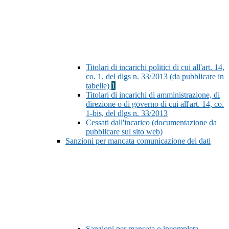
Titolari di incarichi politici di cui all'art. 14,
co. 1, del dlgs n. 33/2013 (da pubblicare in
tabelle)
1
Titolari di incarichi di amministrazione, di
direzione o di governo di cui all'art. 14, co.
1-bis, del dlgs n. 33/2013
Cessati dall'incarico (documentazione da
pubblicare sul sito web)
Sanzioni per mancata comunicazione dei dati
Sanzioni per mancata o incompleta