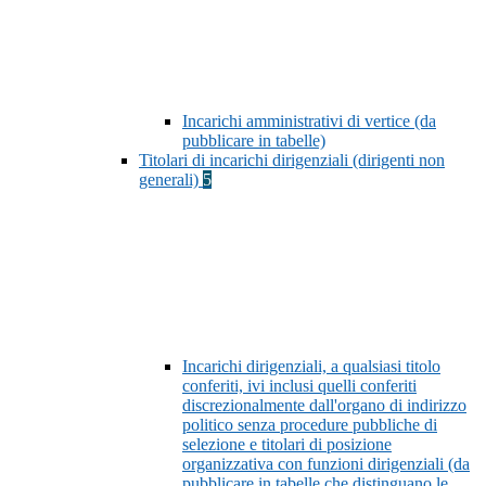
Incarichi amministrativi di vertice (da
pubblicare in tabelle)
Titolari di incarichi dirigenziali (dirigenti non
generali)
5
Incarichi dirigenziali, a qualsiasi titolo
conferiti, ivi inclusi quelli conferiti
discrezionalmente dall'organo di indirizzo
politico senza procedure pubbliche di
selezione e titolari di posizione
organizzativa con funzioni dirigenziali (da
pubblicare in tabelle che distinguano le