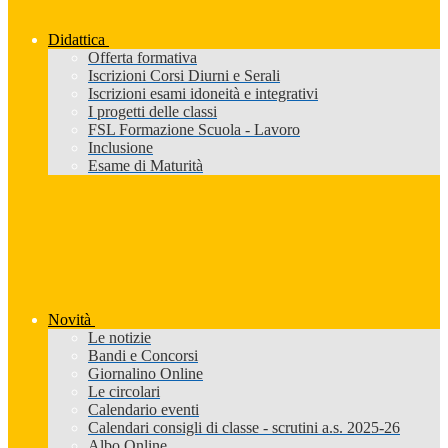
Didattica
Offerta formativa
Iscrizioni Corsi Diurni e Serali
Iscrizioni esami idoneità e integrativi
I progetti delle classi
FSL Formazione Scuola - Lavoro
Inclusione
Esame di Maturità
Novità
Le notizie
Bandi e Concorsi
Giornalino Online
Le circolari
Calendario eventi
Calendari consigli di classe - scrutini a.s. 2025-26
Albo Online