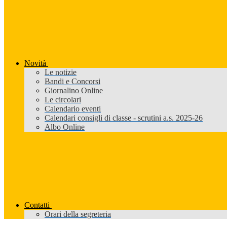
Novità
Le notizie
Bandi e Concorsi
Giornalino Online
Le circolari
Calendario eventi
Calendari consigli di classe - scrutini a.s. 2025-26
Albo Online
Contatti
Orari della segreteria