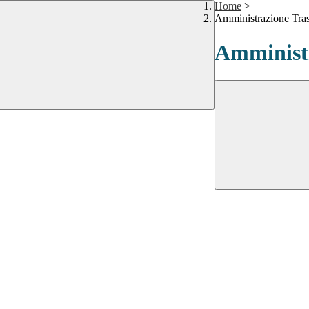
Home
>
Amministrazione Tra
Amministr