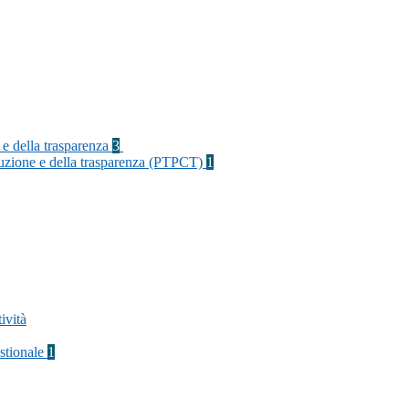
 e della trasparenza
3
rruzione e della trasparenza (PTPCT)
1
ività
stionale
1