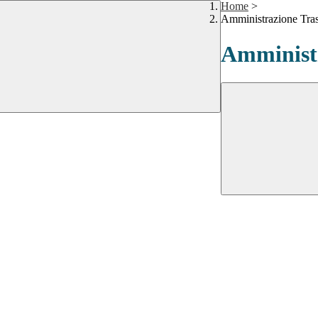
Home
>
Amministrazione Tra
Amministr