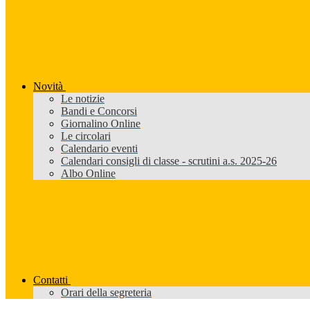
Novità
Le notizie
Bandi e Concorsi
Giornalino Online
Le circolari
Calendario eventi
Calendari consigli di classe - scrutini a.s. 2025-26
Albo Online
Contatti
Orari della segreteria