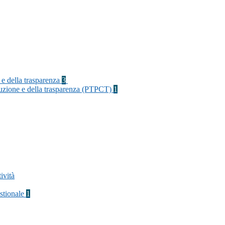
 e della trasparenza
3
rruzione e della trasparenza (PTPCT)
1
ività
stionale
1