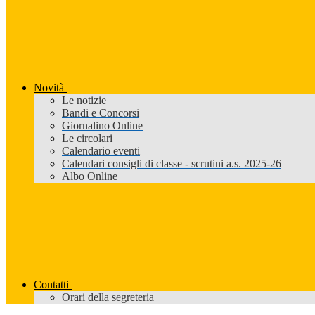
Novità
Le notizie
Bandi e Concorsi
Giornalino Online
Le circolari
Calendario eventi
Calendari consigli di classe - scrutini a.s. 2025-26
Albo Online
Contatti
Orari della segreteria