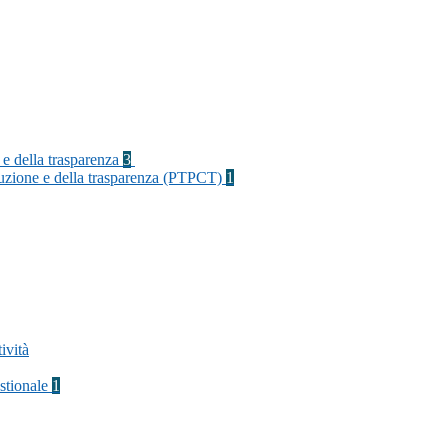
 e della trasparenza
3
rruzione e della trasparenza (PTPCT)
1
ività
stionale
1