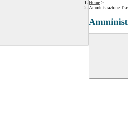
Home
>
Amministrazione Tra
Amministr