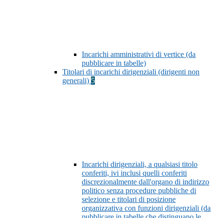
Incarichi amministrativi di vertice (da
pubblicare in tabelle)
Titolari di incarichi dirigenziali (dirigenti non
generali)
5
Incarichi dirigenziali, a qualsiasi titolo
conferiti, ivi inclusi quelli conferiti
discrezionalmente dall'organo di indirizzo
politico senza procedure pubbliche di
selezione e titolari di posizione
organizzativa con funzioni dirigenziali (da
pubblicare in tabelle che distinguano le