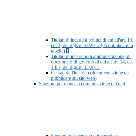
Titolari di incarichi politici di cui all'art. 14,
co. 1, del dlgs n. 33/2013 (da pubblicare in
tabelle)
1
Titolari di incarichi di amministrazione, di
direzione o di governo di cui all'art. 14, co.
1-bis, del dlgs n. 33/2013
Cessati dall'incarico (documentazione da
pubblicare sul sito web)
Sanzioni per mancata comunicazione dei dati
Sanzioni per mancata o incompleta