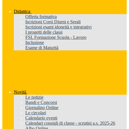
Didattica
Offerta formativa
Iscrizioni Corsi Diurni e Serali
Iscrizioni esami idoneità e integrativi
I progetti delle classi
FSL Formazione Scuola - Lavoro
Inclusione
Esame di Maturità
Novità
Le notizie
Bandi e Concorsi
Giornalino Online
Le circolari
Calendario eventi
Calendari consigli di classe - scrutini a.s. 2025-26
Albo Online