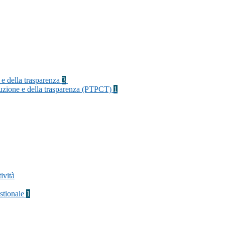
 e della trasparenza
3
rruzione e della trasparenza (PTPCT)
1
ività
stionale
1