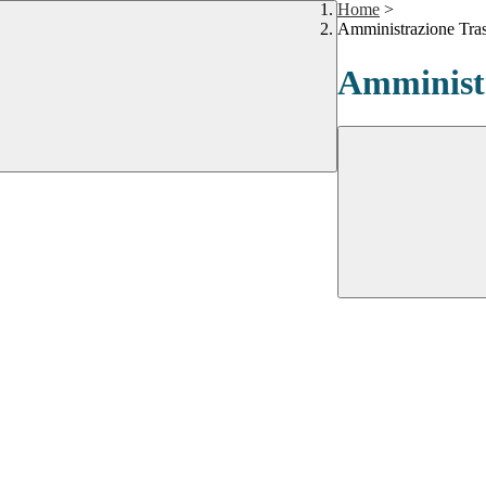
Home
>
Amministrazione Tra
Amministr