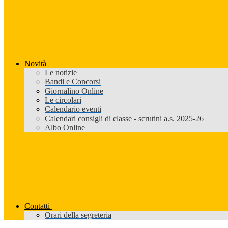
Novità
Le notizie
Bandi e Concorsi
Giornalino Online
Le circolari
Calendario eventi
Calendari consigli di classe - scrutini a.s. 2025-26
Albo Online
Contatti
Orari della segreteria