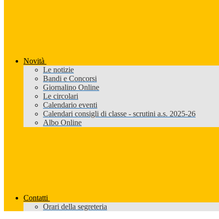
Novità
Le notizie
Bandi e Concorsi
Giornalino Online
Le circolari
Calendario eventi
Calendari consigli di classe - scrutini a.s. 2025-26
Albo Online
Contatti
Orari della segreteria