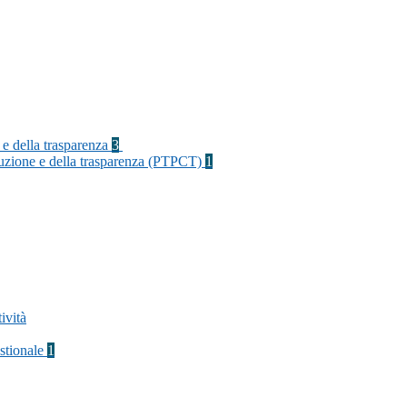
 e della trasparenza
3
rruzione e della trasparenza (PTPCT)
1
ività
stionale
1