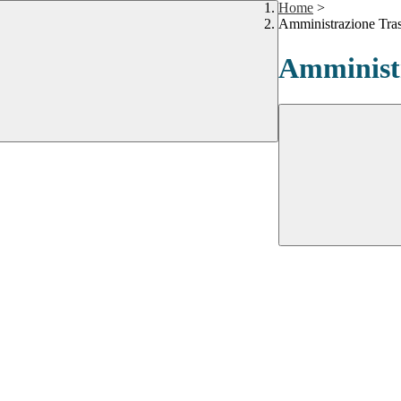
Home
>
Amministrazione Tra
Amministr