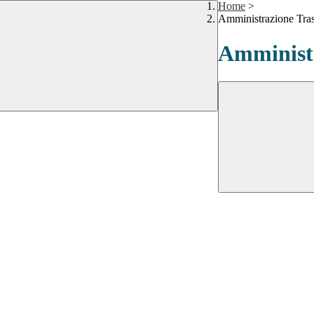
Home
>
Amministrazione Tra
Amministr