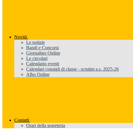
Novità
Le notizie
Bandi e Concorsi
Giornalino Online
Le circolari
Calendario eventi
Calendari consigli di classe - scrutini a.s. 2025-26
Albo Online
Contatti
Orari della segreteria