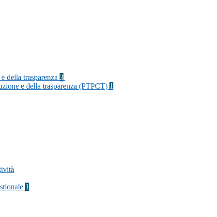
 e della trasparenza
3
rruzione e della trasparenza (PTPCT)
1
ività
stionale
1