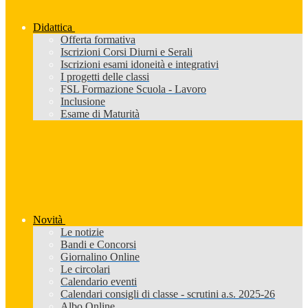
Didattica
Offerta formativa
Iscrizioni Corsi Diurni e Serali
Iscrizioni esami idoneità e integrativi
I progetti delle classi
FSL Formazione Scuola - Lavoro
Inclusione
Esame di Maturità
Novità
Le notizie
Bandi e Concorsi
Giornalino Online
Le circolari
Calendario eventi
Calendari consigli di classe - scrutini a.s. 2025-26
Albo Online