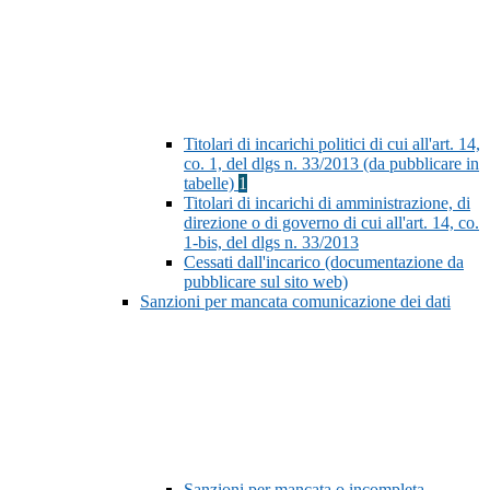
Titolari di incarichi politici di cui all'art. 14,
co. 1, del dlgs n. 33/2013 (da pubblicare in
tabelle)
1
Titolari di incarichi di amministrazione, di
direzione o di governo di cui all'art. 14, co.
1-bis, del dlgs n. 33/2013
Cessati dall'incarico (documentazione da
pubblicare sul sito web)
Sanzioni per mancata comunicazione dei dati
Sanzioni per mancata o incompleta