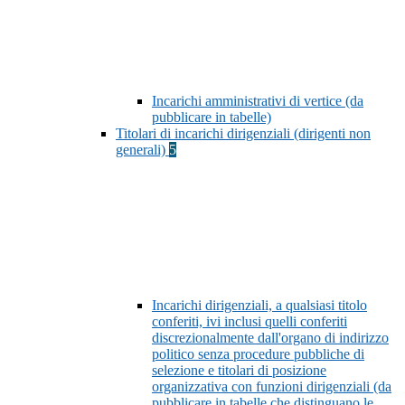
Incarichi amministrativi di vertice (da
pubblicare in tabelle)
Titolari di incarichi dirigenziali (dirigenti non
generali)
5
Incarichi dirigenziali, a qualsiasi titolo
conferiti, ivi inclusi quelli conferiti
discrezionalmente dall'organo di indirizzo
politico senza procedure pubbliche di
selezione e titolari di posizione
organizzativa con funzioni dirigenziali (da
pubblicare in tabelle che distinguano le