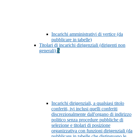
Incarichi amministrativi di vertice (da
pubblicare in tabelle)
Titolari di incarichi dirigenziali (dirigenti non
generali)
5
Incarichi dirigenziali, a qualsiasi titolo
conferiti, ivi inclusi quelli conferiti
discrezionalmente dall'organo di indirizzo
politico senza procedure pubbliche di
selezione e titolari di posizione
organizzativa con funzioni dirigenziali (da
pubblicare in tabelle che distinguano le