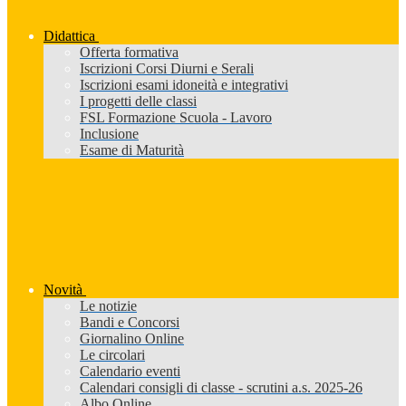
Didattica
Offerta formativa
Iscrizioni Corsi Diurni e Serali
Iscrizioni esami idoneità e integrativi
I progetti delle classi
FSL Formazione Scuola - Lavoro
Inclusione
Esame di Maturità
Novità
Le notizie
Bandi e Concorsi
Giornalino Online
Le circolari
Calendario eventi
Calendari consigli di classe - scrutini a.s. 2025-26
Albo Online