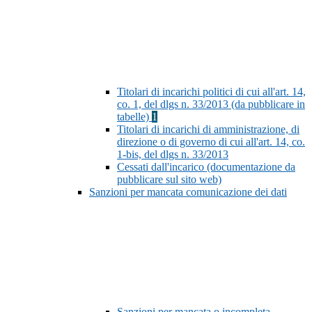
Titolari di incarichi politici di cui all'art. 14,
co. 1, del dlgs n. 33/2013 (da pubblicare in
tabelle)
1
Titolari di incarichi di amministrazione, di
direzione o di governo di cui all'art. 14, co.
1-bis, del dlgs n. 33/2013
Cessati dall'incarico (documentazione da
pubblicare sul sito web)
Sanzioni per mancata comunicazione dei dati
Sanzioni per mancata o incompleta