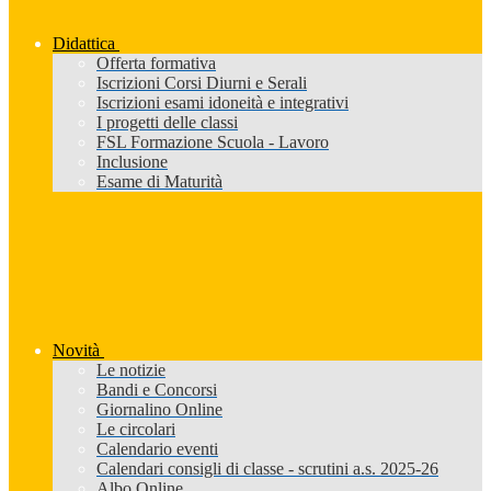
Didattica
Offerta formativa
Iscrizioni Corsi Diurni e Serali
Iscrizioni esami idoneità e integrativi
I progetti delle classi
FSL Formazione Scuola - Lavoro
Inclusione
Esame di Maturità
Novità
Le notizie
Bandi e Concorsi
Giornalino Online
Le circolari
Calendario eventi
Calendari consigli di classe - scrutini a.s. 2025-26
Albo Online