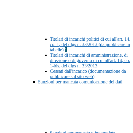
Titolari di incarichi politici di cui all'art. 14,
co. 1, del dlgs n. 33/2013 (da pubblicare in
tabelle)
1
Titolari di incarichi di amministrazione, di
direzione o di governo di cui all'art. 14, co.
1-bis, del dlgs n. 33/2013
Cessati dall'incarico (documentazione da
pubblicare sul sito web)
Sanzioni per mancata comunicazione dei dati
Sanzioni per mancata o incompleta