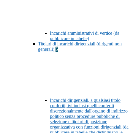
Incarichi amministrativi di vertice (da
pubblicare in tabelle)
Titolari di incarichi dirigenziali (dirigenti non
generali)
5
Incarichi dirigenziali, a qualsiasi titolo
conferiti, ivi inclusi quelli conferiti
discrezionalmente dall'organo di indirizzo
politico senza procedure pubbliche di
selezione e titolari di posizione
organizzativa con funzioni dirigenziali (da
pubblicare in tabelle che distinguano le