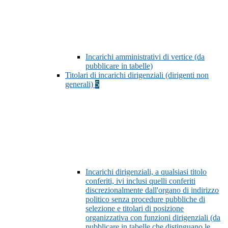
Incarichi amministrativi di vertice (da
pubblicare in tabelle)
Titolari di incarichi dirigenziali (dirigenti non
generali)
5
Incarichi dirigenziali, a qualsiasi titolo
conferiti, ivi inclusi quelli conferiti
discrezionalmente dall'organo di indirizzo
politico senza procedure pubbliche di
selezione e titolari di posizione
organizzativa con funzioni dirigenziali (da
pubblicare in tabelle che distinguano le