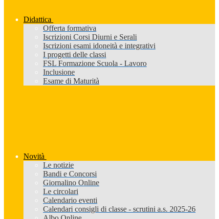
Didattica
Offerta formativa
Iscrizioni Corsi Diurni e Serali
Iscrizioni esami idoneità e integrativi
I progetti delle classi
FSL Formazione Scuola - Lavoro
Inclusione
Esame di Maturità
Novità
Le notizie
Bandi e Concorsi
Giornalino Online
Le circolari
Calendario eventi
Calendari consigli di classe - scrutini a.s. 2025-26
Albo Online