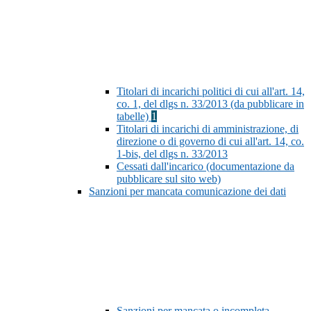
Titolari di incarichi politici di cui all'art. 14,
co. 1, del dlgs n. 33/2013 (da pubblicare in
tabelle)
1
Titolari di incarichi di amministrazione, di
direzione o di governo di cui all'art. 14, co.
1-bis, del dlgs n. 33/2013
Cessati dall'incarico (documentazione da
pubblicare sul sito web)
Sanzioni per mancata comunicazione dei dati
Sanzioni per mancata o incompleta