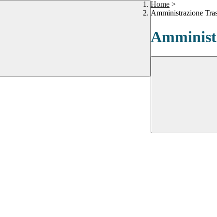
Home
>
Amministrazione Tra
Amministr