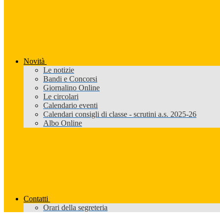
Novità
Le notizie
Bandi e Concorsi
Giornalino Online
Le circolari
Calendario eventi
Calendari consigli di classe - scrutini a.s. 2025-26
Albo Online
Contatti
Orari della segreteria