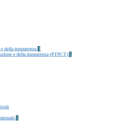
 e della trasparenza
3
rruzione e della trasparenza (PTPCT)
1
ività
stionale
1