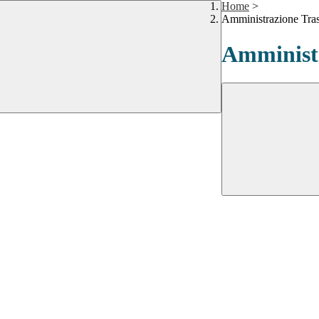
Home
>
Amministrazione Tra
Amministr