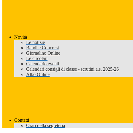
Novità
Le notizie
Bandi e Concorsi
Giornalino Online
Le circolari
Calendario eventi
Calendari consigli di classe - scrutini a.s. 2025-26
Albo Online
Contatti
Orari della segreteria