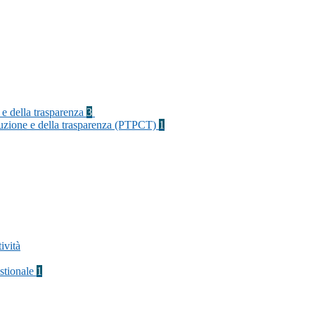
 e della trasparenza
3
rruzione e della trasparenza (PTPCT)
1
ività
stionale
1